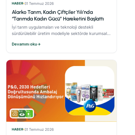
HABER
31 Temmuz 2026
Alarko Tarım, Kadın Çiftçiler Yılı’nda
“Tarımda Kadın Gücü” Hareketini Başlattı
İyi tarım uygulamaları ve teknoloji destekli
sürdürülebilir üretim modeliyle sektörde kurumsal
dönüşüme öncülük eden Alarko Tarım, kuruluşunun
Devamını oku
→
üçüncü yılında “Tarımda Kadın Gücü” hareketi
başlatıyor.
HABER
31 Temmuz 2026