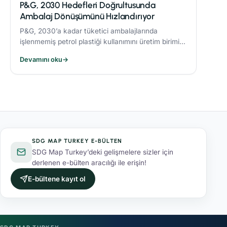
P&G, 2030 Hedefleri Doğrultusunda
Ambalaj Dönüşümünü Hızlandırıyor
P&G, 2030’a kadar tüketici ambalajlarında
işlenmemiş petrol plastiği kullanımını üretim birimi
başına %50 azaltmaya yönelik çalışmaları
Devamını oku
→
sonucunda %21’lik azaltım sağladı.
SDG MAP TURKEY E-BÜLTEN
SDG Map Turkey’deki gelişmelere sizler için
derlenen e-bülten aracılığı ile erişin!
E-bültene kayıt ol