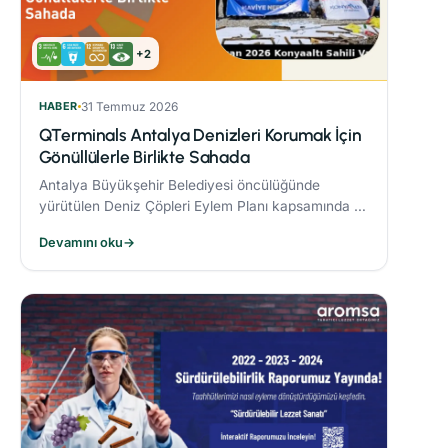
+2
HABER
31 Temmuz 2026
QTerminals Antalya Denizleri Korumak İçin
Gönüllülerle Birlikte Sahada
Antalya Büyükşehir Belediyesi öncülüğünde
yürütülen Deniz Çöpleri Eylem Planı kapsamında 11
ve 26 Nisan’da gerçekleştirilen deniz dibi temizliği
Devamını oku
→
etkinlikleri, çevre bilincinin artırılmasına önemli
katkı sağladı.