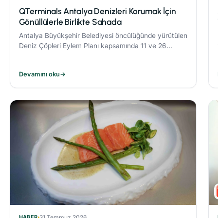
QTerminals Antalya Denizleri Korumak İçin
Gönüllülerle Birlikte Sahada
Antalya Büyükşehir Belediyesi öncülüğünde yürütülen
Deniz Çöpleri Eylem Planı kapsamında 11 ve 26
Nisan’da gerçekleştirilen deniz dibi temizliği
etkinlikleri, çevre bilincinin artırılmasına önemli katkı
Devamını oku
→
sağladı.
HABER
31 Temmuz 2026