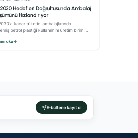
2030 Hedefleri Doğrultusunda Ambalaj
ümünü Hızlandırıyor
030’a kadar tüketici ambalajlarında
emiş petrol plastiği kullanımını üretim birimi
a %50 azaltmaya yönelik çalışmaları sonucunda
ını oku
→
k azaltım sağladı.
E-bültene kayıt ol