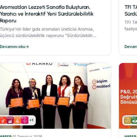
Aromsa’dan Lezzeti Sanatla Buluşturan,
TFI T
Yaratıcı ve İnteraktif Yeni Sürdürülebilirlik
Sürdü
Raporu
TFI TA
faaliy
Türkiye’nin lider gıda aromaları üreticisi Aromsa,
Sürdür
üçüncü sürdürülebilirlik raporunu “Sürdürülebilir
Lezzet Sanatı” başlığıyla yayınladı.
Devamını oku
→
Devam
+1
HABER
31 Temmuz 2026
HABER