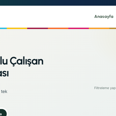
Anasayfa
lu Çalışan
sı
Filtreleme yap
 tek
a