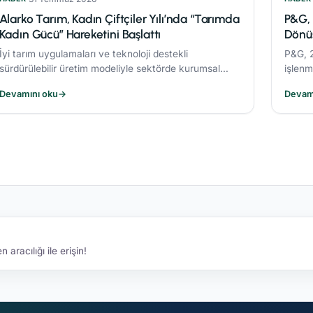
Alarko Tarım, Kadın Çiftçiler Yılı’nda “Tarımda
P&G, 
Kadın Gücü” Hareketini Başlattı
Dönüş
İyi tarım uygulamaları ve teknoloji destekli
P&G, 2
sürdürülebilir üretim modeliyle sektörde kurumsal
işlenm
dönüşüme öncülük eden Alarko Tarım, kuruluşunun
başın
Devamını oku
→
Devam
üçüncü yılında “Tarımda Kadın Gücü” hareketi
%21’li
başlatıyor.
aracılığı ile erişin!