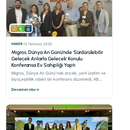
HABER
13 Temmuz 2026
Migros, Dünya Arı Günü'nde 'Sürdürülebilir
Gelecek Arılarla Gelecek' Konulu
Konferansa Ev Sahipliği Yaptı
Migros, Dünya Arı Günü’nde arıcılık, yerli üretim ve
biyoçeşitlilik odaklı bir konferans düzenledi; AB
Coğrafi İşaret tescilli Bingöl Balı, iklim değişikliği ve
Devamını oku
→
çevre dostu üretim konuları ele alındı.