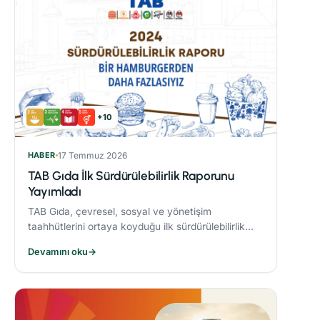
+10
HABER
17 Temmuz 2026
TAB Gıda İlk Sürdürülebilirlik Raporunu
Yayımladı
TAB Gıda, çevresel, sosyal ve yönetişim
taahhütlerini ortaya koyduğu ilk sürdürülebilirlik
raporunu yayımlayarak sürdürülebilirlik hedeflerine
Devamını oku
→
olan bağlılığını ortaya koydu.