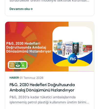
sürdürülebilir üretim modeliyle sektörde kurumsal
dönüşüme öncülük eden Alarko Tarım, kuruluşunun
Devamını oku
→
üçüncü yılında “Tarımda Kadın Gücü” hareketi
başlatıyor.
HABER
31 Temmuz 2026
P&G, 2030 Hedefleri Doğrultusunda
Ambalaj Dönüşümünü Hızlandırıyor
P&G, 2030’a kadar tüketici ambalajlarında
işlenmemiş petrol plastiği kullanımını üretim birimi
başına %50 azaltmaya yönelik çalışmaları