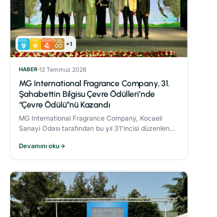
+1
HABER
12 Temmuz 2026
MG International Fragrance Company, 31.
Şahabettin Bilgisu Çevre Ödülleri’nde
“Çevre Ödülü”nü Kazandı
MG International Fragrance Company, Kocaeli
Sanayi Odası tarafından bu yıl 31’incisi düzenlenen
Şahabettin Bilgisu Çevre Ödülleri kapsamında,
Devamını oku
→
büyük ölçekli işletme kategorisinde "Çevre
Ödülü"nün sahibi oldu.