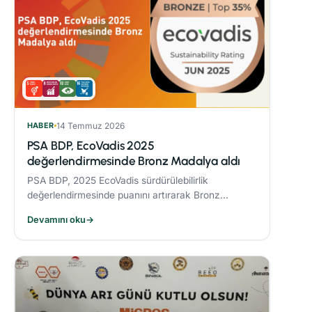
HABER
14 Temmuz 2026
PSA BDP, EcoVadis 2025
değerlendirmesinde Bronz Madalya aldı
PSA BDP, 2025 EcoVadis sürdürülebilirlik
değerlendirmesinde puanını artırarak Bronz
Madalya kazandı. Sektöründe ‘Advanced’
Devamını oku
→
seviyesine yükseldi ve karbon yönetiminde
‘Leader’ kategorisine yerleşti.