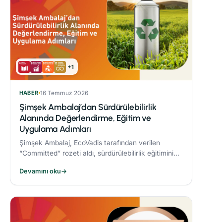
+1
HABER
16 Temmuz 2026
Şimşek Ambalaj’dan Sürdürülebilirlik
Alanında Değerlendirme, Eğitim ve
Uygulama Adımları
Şimşek Ambalaj, EcoVadis tarafından verilen
“Committed” rozeti aldı, sürdürülebilirlik eğitimini
zorunlu periyodik eğitim programına dahil etti ve
Devamını oku
→
Responsible® Faz-1 sürecini tamamlayarak
ambalaj sektöründe bir ilke imza attı.