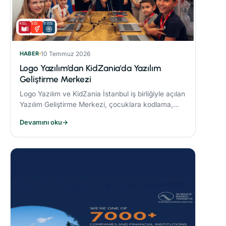
HABER
10 Temmuz 2026
Logo Yazılım’dan KidZania'da Yazılım
Geliştirme Merkezi
Logo Yazılım ve KidZania İstanbul iş birliğiyle açılan
Yazılım Geliştirme Merkezi, çocuklara kodlama,
algoritma oluşturma ve problem çözme becerileri
Devamını oku
→
kazandırmayı hedefliyor.