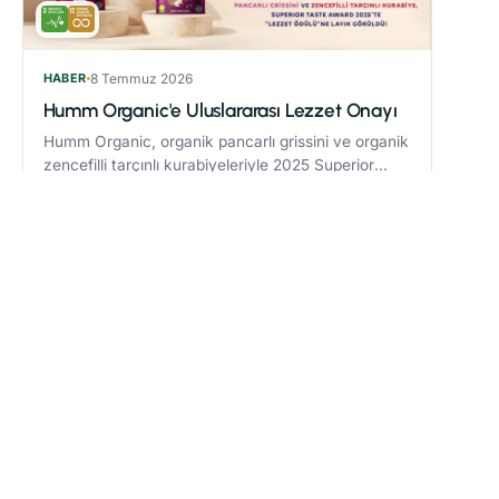
HABER
8 Temmuz 2026
Humm Organic'e Uluslararası Lezzet Onayı
Humm Organic, organik pancarlı grissini ve organik
zencefilli tarçınlı kurabiyeleriyle 2025 Superior
Taste Award’da “Lezzet Ödülü” kazandı.
Devamını oku
→