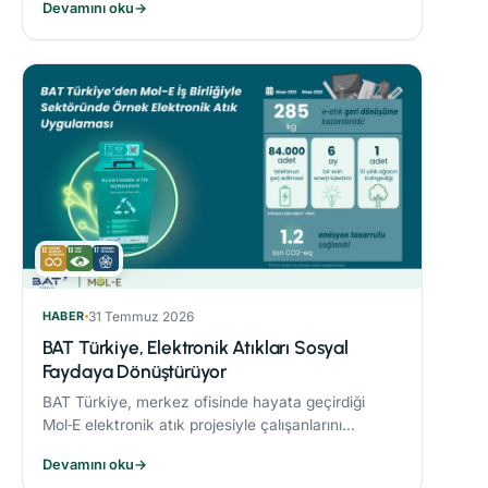
Devamını oku
→
sonucunda %21’lik azaltım sağladı.
HABER
31 Temmuz 2026
BAT Türkiye, Elektronik Atıkları Sosyal
Faydaya Dönüştürüyor
BAT Türkiye, merkez ofisinde hayata geçirdiği
Mol‑E elektronik atık projesiyle çalışanlarını
sürdürülebilirlik süreçlerine dahil ediyor.
Devamını oku
→