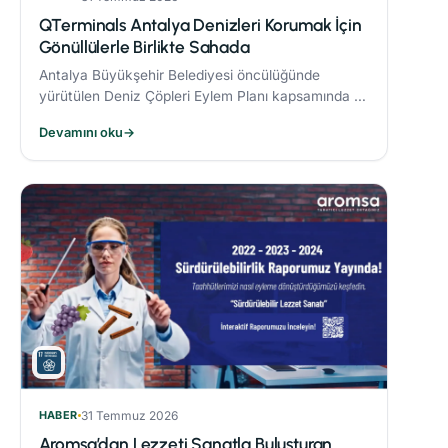
QTerminals Antalya Denizleri Korumak İçin
Gönüllülerle Birlikte Sahada
Antalya Büyükşehir Belediyesi öncülüğünde
yürütülen Deniz Çöpleri Eylem Planı kapsamında 11
ve 26 Nisan’da gerçekleştirilen deniz dibi temizliği
Devamını oku
→
etkinlikleri, çevre bilincinin artırılmasına önemli
katkı sağladı.
HABER
31 Temmuz 2026
Aromsa’dan Lezzeti Sanatla Buluşturan,