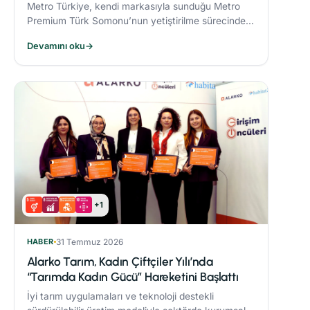
Metro Türkiye, kendi markasıyla sunduğu Metro
Premium Türk Somonu’nun yetiştirilme sürecinde
deniz ekosistemini koruyan yenilikçi bir yem modeli
Devamını oku
→
uyguluyor.
+1
HABER
31 Temmuz 2026
Alarko Tarım, Kadın Çiftçiler Yılı’nda
“Tarımda Kadın Gücü” Hareketini Başlattı
İyi tarım uygulamaları ve teknoloji destekli