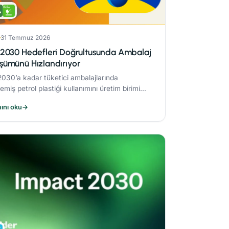
31 Temmuz 2026
2030 Hedefleri Doğrultusunda Ambalaj
ümünü Hızlandırıyor
030’a kadar tüketici ambalajlarında
emiş petrol plastiği kullanımını üretim birimi
a %50 azaltmaya yönelik çalışmaları sonucunda
ını oku
→
k azaltım sağladı.