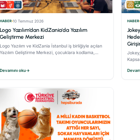
HABER
10 Temmuz 2026
HABER
Logo Yazılım’dan KidZania'da Yazılım
Jokey
Geliştirme Merkezi
Hedef
Giriş
Logo Yazılım ve KidZania İstanbul iş birliğiyle açılan
Yazılım Geliştirme Merkezi, çocuklara kodlama,
Jokey,
algoritma oluşturma ve problem çözme becerileri
Kapsam
kazandırmayı hedefliyor.
oranın
Devamını oku
→
Devam