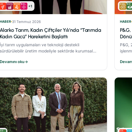
+1
HABER
31 Temmuz 2026
HABER
Alarko Tarım, Kadın Çiftçiler Yılı’nda “Tarımda
P&G, 
Kadın Gücü” Hareketini Başlattı
Dönüş
İyi tarım uygulamaları ve teknoloji destekli
P&G, 2
sürdürülebilir üretim modeliyle sektörde kurumsal
işlenm
dönüşüme öncülük eden Alarko Tarım, kuruluşunun
başın
Devamını oku
→
Devam
üçüncü yılında “Tarımda Kadın Gücü” hareketi
%21’li
başlatıyor.