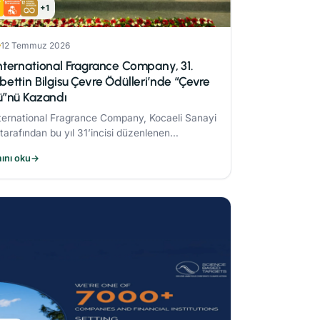
+1
12 Temmuz 2026
ternational Fragrance Company, 31.
ettin Bilgisu Çevre Ödülleri’nde “Çevre
ü”nü Kazandı
ernational Fragrance Company, Kocaeli Sanayi
tarafından bu yıl 31’incisi düzenlenen
ttin Bilgisu Çevre Ödülleri kapsamında, büyük
ını oku
→
i işletme kategorisinde "Çevre Ödülü"nün sahibi