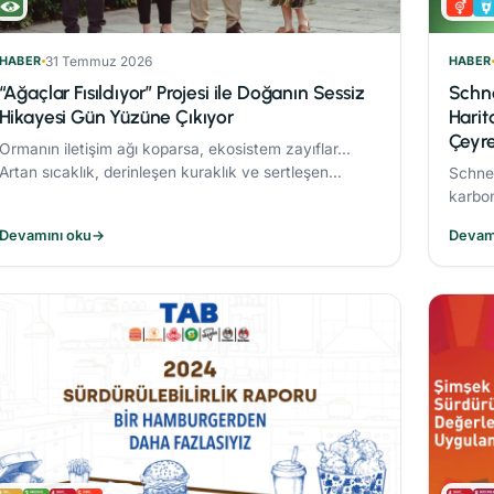
HABER
31 Temmuz 2026
HABER
“Ağaçlar Fısıldıyor” Projesi ile Doğanın Sessiz
Schne
Hikayesi Gün Yüzüne Çıkıyor
Harit
Çeyre
Ormanın iletişim ağı koparsa, ekosistem zayıflar...
Artan sıcaklık, derinleşen kuraklık ve sertleşen
Schnei
rüzgarlar, orman yangınlarını daha yıkıcı hale
karbo
getiriyor.
CO₂ em
Devamını oku
→
Devam
azalttı