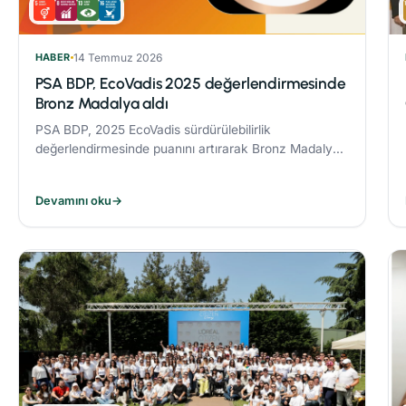
HABER
14 Temmuz 2026
PSA BDP, EcoVadis 2025 değerlendirmesinde
Bronz Madalya aldı
PSA BDP, 2025 EcoVadis sürdürülebilirlik
değerlendirmesinde puanını artırarak Bronz Madalya
kazandı. Sektöründe ‘Advanced’ seviyesine yükseldi
ve karbon yönetiminde ‘Leader’ kategorisine yerleşti.
Devamını oku
→