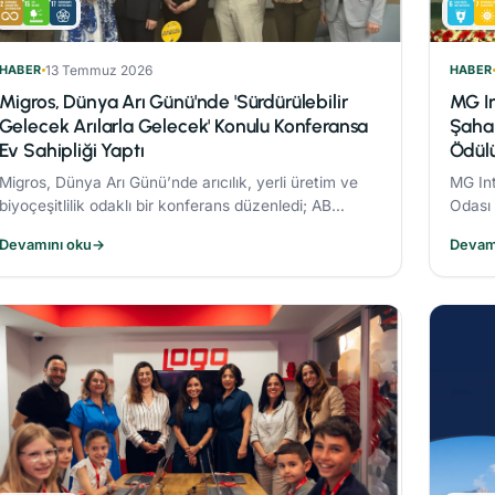
HABER
13 Temmuz 2026
HABER
Migros, Dünya Arı Günü'nde 'Sürdürülebilir
MG In
Gelecek Arılarla Gelecek' Konulu Konferansa
Şahab
Ev Sahipliği Yaptı
Ödül
Migros, Dünya Arı Günü’nde arıcılık, yerli üretim ve
MG Int
biyoçeşitlilik odaklı bir konferans düzenledi; AB
Odası 
Coğrafi İşaret tescilli Bingöl Balı, iklim değişikliği ve
Şahabe
Devamını oku
→
Devam
çevre dostu üretim konuları ele alındı.
ölçekl
oldu.