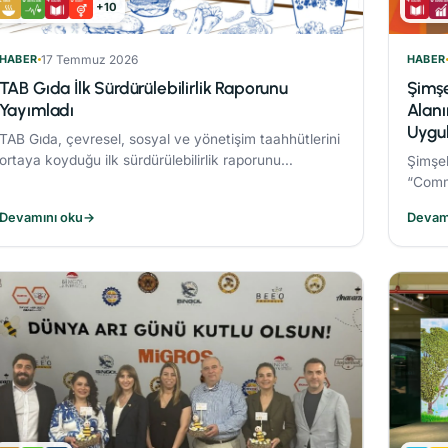
+10
HABER
17 Temmuz 2026
HABER
TAB Gıda İlk Sürdürülebilirlik Raporunu
Şimşe
Yayımladı
Alanı
Uygu
TAB Gıda, çevresel, sosyal ve yönetişim taahhütlerini
ortaya koyduğu ilk sürdürülebilirlik raporunu
Şimşek
yayımlayarak sürdürülebilirlik hedeflerine olan
“Commi
bağlılığını ortaya koydu.
zorunl
Devamını oku
→
Devam
Respon
sektör