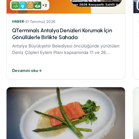
+2
HABER
31 Temmuz 2026
QTerminals Antalya Denizleri Korumak İçin
Gönüllülerle Birlikte Sahada
Antalya Büyükşehir Belediyesi öncülüğünde yürütülen
Deniz Çöpleri Eylem Planı kapsamında 11 ve 26
Nisan’da gerçekleştirilen deniz dibi temizliği
etkinlikleri, çevre bilincinin artırılmasına önemli katkı
Devamını oku
→
sağladı.