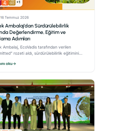
+1
16 Temmuz 2026
k Ambalaj’dan Sürdürülebilirlik
nda Değerlendirme, Eğitim ve
lama Adımları
 Ambalaj, EcoVadis tarafından verilen
tted” rozeti aldı, sürdürülebilirlik eğitimini
u periyodik eğitim programına dahil etti ve
ını oku
→
sible® Faz-1 sürecini tamamlayarak ambalaj
ünde bir ilke imza attı.