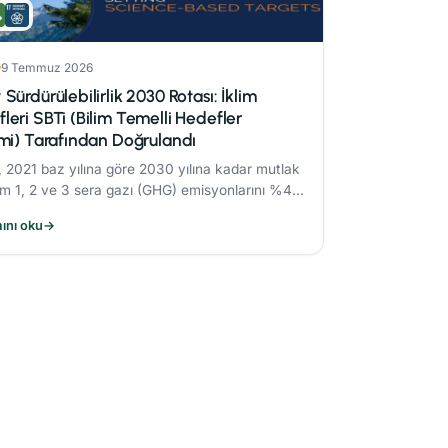
9 Temmuz 2026
 Sürdürülebilirlik 2030 Rotası: İklim
leri SBTi (Bilim Temelli Hedefler
imi) Tarafından Doğrulandı
 2021 baz yılına göre 2030 yılına kadar mutlak
 1, 2 ve 3 sera gazı (GHG) emisyonlarını %42
da azaltmayı taahhüt etmektedir.
ını oku
→