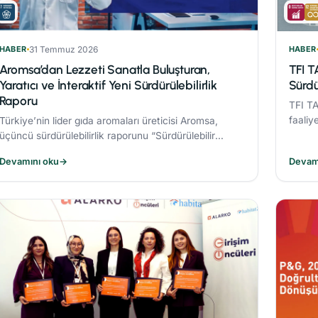
HABER
31 Temmuz 2026
HABER
Aromsa’dan Lezzeti Sanatla Buluşturan,
TFI T
Yaratıcı ve İnteraktif Yeni Sürdürülebilirlik
Sürdü
Raporu
TFI TA
faaliy
Türkiye’nin lider gıda aromaları üreticisi Aromsa,
Sürdür
üçüncü sürdürülebilirlik raporunu “Sürdürülebilir
Lezzet Sanatı” başlığıyla yayınladı.
Devamını oku
→
Devam