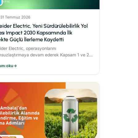
31 Temmuz 2026
ider Electric, Yeni Sürdürülebilirlik Yol
ası Impact 2030 Kapsamında İlk
kte Güçlü İlerleme Kaydetti
der Electric, operasyonlarını
nsuzlaştırmaya devam ederek Kapsam 1 ve 2
isyonlarını 2017’ye göre %82,5 oranında
ını oku
→
.