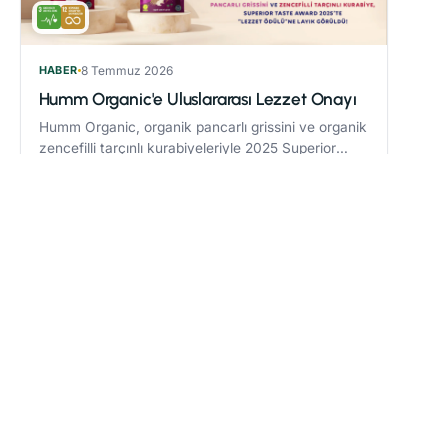
HABER
8 Temmuz 2026
Humm Organic'e Uluslararası Lezzet Onayı
Humm Organic, organik pancarlı grissini ve organik
zencefilli tarçınlı kurabiyeleriyle 2025 Superior
Taste Award’da “Lezzet Ödülü” kazandı.
Devamını oku
→