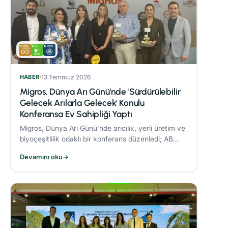
HABER
13 Temmuz 2026
Migros, Dünya Arı Günü'nde 'Sürdürülebilir
Gelecek Arılarla Gelecek' Konulu
Konferansa Ev Sahipliği Yaptı
Migros, Dünya Arı Günü’nde arıcılık, yerli üretim ve
biyoçeşitlilik odaklı bir konferans düzenledi; AB
Coğrafi İşaret tescilli Bingöl Balı, iklim değişikliği ve
Devamını oku
→
çevre dostu üretim konuları ele alındı.