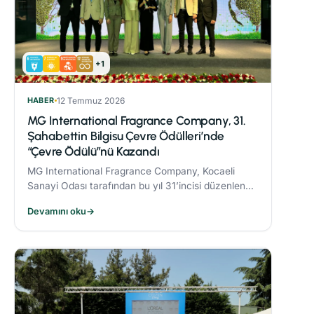
+1
HABER
12 Temmuz 2026
MG International Fragrance Company, 31.
Şahabettin Bilgisu Çevre Ödülleri’nde
“Çevre Ödülü”nü Kazandı
MG International Fragrance Company, Kocaeli
Sanayi Odası tarafından bu yıl 31’incisi düzenlenen
Şahabettin Bilgisu Çevre Ödülleri kapsamında,
Devamını oku
→
büyük ölçekli işletme kategorisinde "Çevre
Ödülü"nün sahibi oldu.