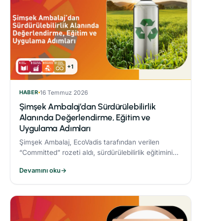
+1
HABER
16 Temmuz 2026
Şimşek Ambalaj’dan Sürdürülebilirlik
Alanında Değerlendirme, Eğitim ve
Uygulama Adımları
Şimşek Ambalaj, EcoVadis tarafından verilen
“Committed” rozeti aldı, sürdürülebilirlik eğitimini
zorunlu periyodik eğitim programına dahil etti ve
Devamını oku
→
Responsible® Faz-1 sürecini tamamlayarak
ambalaj sektöründe bir ilke imza attı.