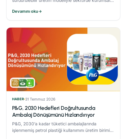
sürdürülebilir üretim modeliyle sektörde kurumsal
dönüşüme öncülük eden Alarko Tarım, kuruluşunun
Devamını oku
→
üçüncü yılında “Tarımda Kadın Gücü” hareketi
başlatıyor.
HABER
31 Temmuz 2026
P&G, 2030 Hedefleri Doğrultusunda
Ambalaj Dönüşümünü Hızlandırıyor
P&G, 2030’a kadar tüketici ambalajlarında
işlenmemiş petrol plastiği kullanımını üretim birimi
başına %50 azaltmaya yönelik çalışmaları