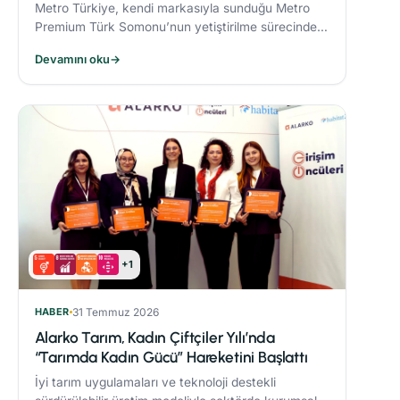
Metro Türkiye, kendi markasıyla sunduğu Metro
Premium Türk Somonu’nun yetiştirilme sürecinde
deniz ekosistemini koruyan yenilikçi bir yem modeli
Devamını oku
→
uyguluyor.
+1
HABER
31 Temmuz 2026
Alarko Tarım, Kadın Çiftçiler Yılı’nda
“Tarımda Kadın Gücü” Hareketini Başlattı
İyi tarım uygulamaları ve teknoloji destekli