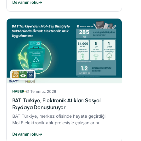
Devamını oku
→
sonucunda %21’lik azaltım sağladı.
HABER
31 Temmuz 2026
BAT Türkiye, Elektronik Atıkları Sosyal
Faydaya Dönüştürüyor
BAT Türkiye, merkez ofisinde hayata geçirdiği
Mol‑E elektronik atık projesiyle çalışanlarını
sürdürülebilirlik süreçlerine dahil ediyor.
Devamını oku
→