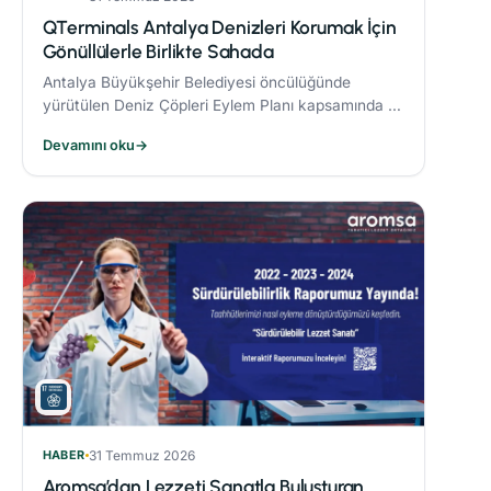
QTerminals Antalya Denizleri Korumak İçin
Gönüllülerle Birlikte Sahada
Antalya Büyükşehir Belediyesi öncülüğünde
yürütülen Deniz Çöpleri Eylem Planı kapsamında 11
ve 26 Nisan’da gerçekleştirilen deniz dibi temizliği
Devamını oku
→
etkinlikleri, çevre bilincinin artırılmasına önemli
katkı sağladı.
HABER
31 Temmuz 2026
Aromsa’dan Lezzeti Sanatla Buluşturan,