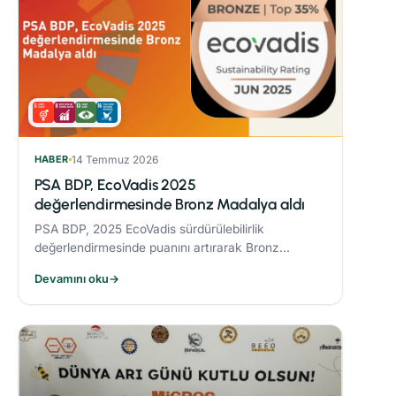
HABER
14 Temmuz 2026
PSA BDP, EcoVadis 2025
değerlendirmesinde Bronz Madalya aldı
PSA BDP, 2025 EcoVadis sürdürülebilirlik
değerlendirmesinde puanını artırarak Bronz
Madalya kazandı. Sektöründe ‘Advanced’
Devamını oku
→
seviyesine yükseldi ve karbon yönetiminde
‘Leader’ kategorisine yerleşti.