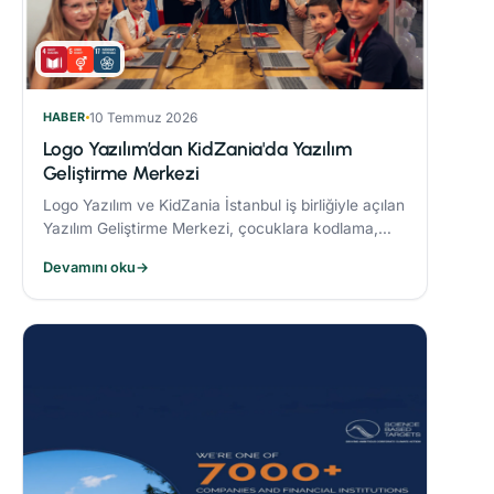
HABER
10 Temmuz 2026
Logo Yazılım’dan KidZania'da Yazılım
Geliştirme Merkezi
Logo Yazılım ve KidZania İstanbul iş birliğiyle açılan
Yazılım Geliştirme Merkezi, çocuklara kodlama,
algoritma oluşturma ve problem çözme becerileri
Devamını oku
→
kazandırmayı hedefliyor.