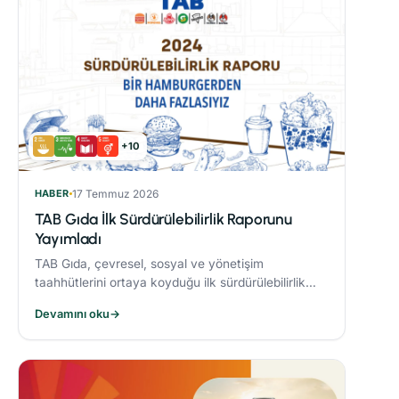
+10
HABER
17 Temmuz 2026
TAB Gıda İlk Sürdürülebilirlik Raporunu
Yayımladı
TAB Gıda, çevresel, sosyal ve yönetişim
taahhütlerini ortaya koyduğu ilk sürdürülebilirlik
raporunu yayımlayarak sürdürülebilirlik hedeflerine
Devamını oku
→
olan bağlılığını ortaya koydu.