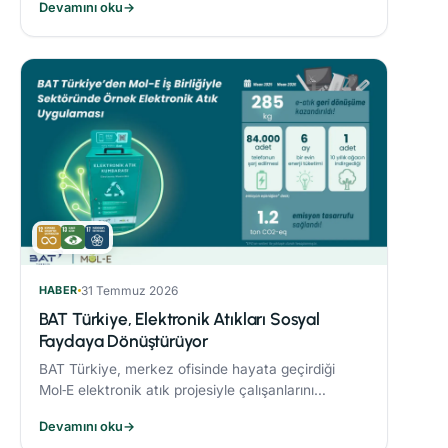
Devamını oku
→
sonucunda %21’lik azaltım sağladı.
HABER
31 Temmuz 2026
BAT Türkiye, Elektronik Atıkları Sosyal
Faydaya Dönüştürüyor
BAT Türkiye, merkez ofisinde hayata geçirdiği
Mol‑E elektronik atık projesiyle çalışanlarını
sürdürülebilirlik süreçlerine dahil ediyor.
Devamını oku
→