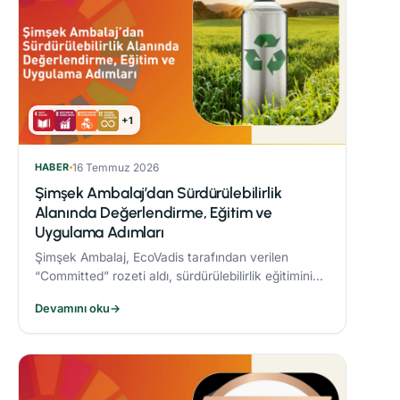
+1
HABER
16 Temmuz 2026
Şimşek Ambalaj’dan Sürdürülebilirlik
Alanında Değerlendirme, Eğitim ve
Uygulama Adımları
Şimşek Ambalaj, EcoVadis tarafından verilen
“Committed” rozeti aldı, sürdürülebilirlik eğitimini
zorunlu periyodik eğitim programına dahil etti ve
Devamını oku
→
Responsible® Faz-1 sürecini tamamlayarak
ambalaj sektöründe bir ilke imza attı.