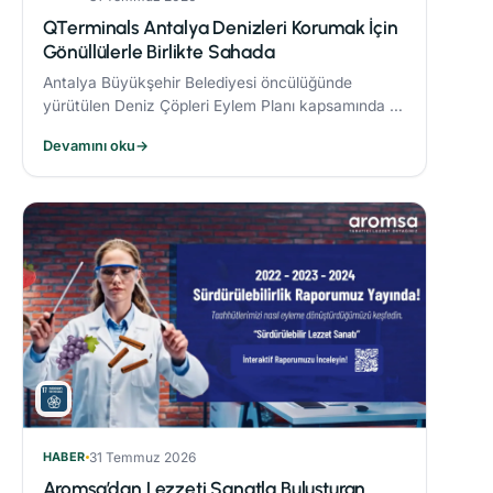
QTerminals Antalya Denizleri Korumak İçin
Gönüllülerle Birlikte Sahada
Antalya Büyükşehir Belediyesi öncülüğünde
yürütülen Deniz Çöpleri Eylem Planı kapsamında 11
ve 26 Nisan’da gerçekleştirilen deniz dibi temizliği
Devamını oku
→
etkinlikleri, çevre bilincinin artırılmasına önemli
katkı sağladı.
HABER
31 Temmuz 2026
Aromsa’dan Lezzeti Sanatla Buluşturan,