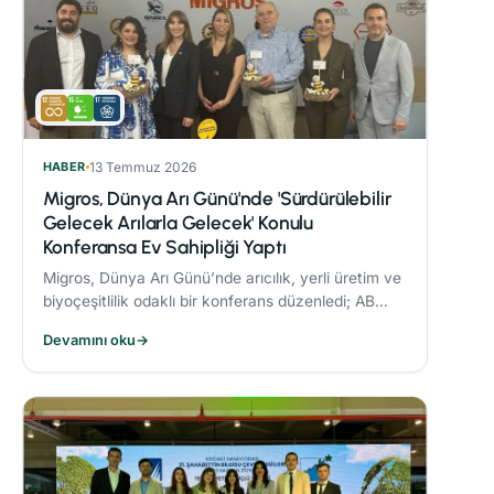
HABER
13 Temmuz 2026
Migros, Dünya Arı Günü'nde 'Sürdürülebilir
Gelecek Arılarla Gelecek' Konulu
Konferansa Ev Sahipliği Yaptı
Migros, Dünya Arı Günü’nde arıcılık, yerli üretim ve
biyoçeşitlilik odaklı bir konferans düzenledi; AB
Coğrafi İşaret tescilli Bingöl Balı, iklim değişikliği ve
Devamını oku
→
çevre dostu üretim konuları ele alındı.