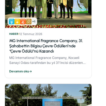
+1
HABER
12 Temmuz 2026
MG International Fragrance Company, 31.
Şahabettin Bilgisu Çevre Ödülleri’nde
“Çevre Ödülü”nü Kazandı
MG International Fragrance Company, Kocaeli
Sanayi Odası tarafından bu yıl 31’incisi düzenlenen
Şahabettin Bilgisu Çevre Ödülleri kapsamında,
Devamını oku
→
büyük ölçekli işletme kategorisinde "Çevre
Ödülü"nün sahibi oldu.