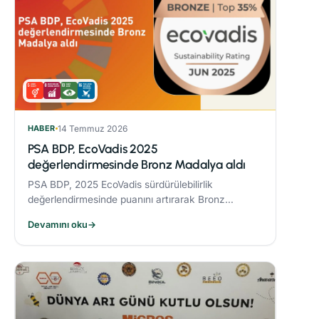
HABER
14 Temmuz 2026
PSA BDP, EcoVadis 2025
değerlendirmesinde Bronz Madalya aldı
PSA BDP, 2025 EcoVadis sürdürülebilirlik
değerlendirmesinde puanını artırarak Bronz
Madalya kazandı. Sektöründe ‘Advanced’
Devamını oku
→
seviyesine yükseldi ve karbon yönetiminde
‘Leader’ kategorisine yerleşti.