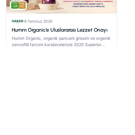
HABER
8 Temmuz 2026
Humm Organic'e Uluslararası Lezzet Onayı
Humm Organic, organik pancarlı grissini ve organik
zencefilli tarçınlı kurabiyeleriyle 2025 Superior
Taste Award’da “Lezzet Ödülü” kazandı.
Devamını oku
→