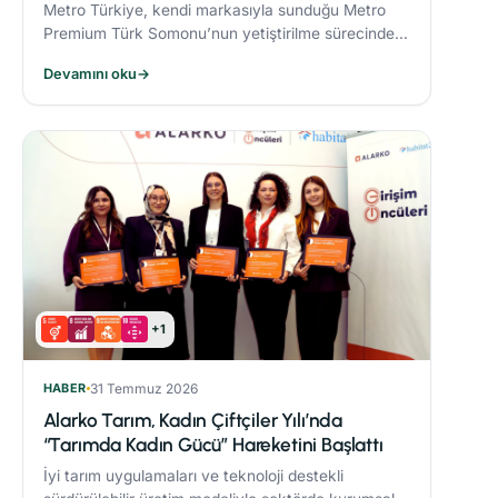
Metro Türkiye, kendi markasıyla sunduğu Metro
Premium Türk Somonu’nun yetiştirilme sürecinde
deniz ekosistemini koruyan yenilikçi bir yem modeli
Devamını oku
→
uyguluyor.
+1
HABER
31 Temmuz 2026
Alarko Tarım, Kadın Çiftçiler Yılı’nda
“Tarımda Kadın Gücü” Hareketini Başlattı
İyi tarım uygulamaları ve teknoloji destekli