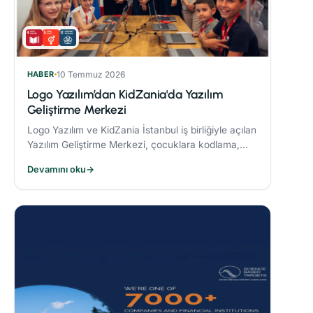
HABER
10 Temmuz 2026
Logo Yazılım’dan KidZania'da Yazılım
Geliştirme Merkezi
Logo Yazılım ve KidZania İstanbul iş birliğiyle açılan
Yazılım Geliştirme Merkezi, çocuklara kodlama,
algoritma oluşturma ve problem çözme becerileri
Devamını oku
→
kazandırmayı hedefliyor.