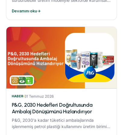
sürdürülebilir üretim modeliyle sektörde kurumsal
dönüşüme öncülük eden Alarko Tarım, kuruluşunun
Devamını oku
→
üçüncü yılında “Tarımda Kadın Gücü” hareketi
başlatıyor.
HABER
31 Temmuz 2026
P&G, 2030 Hedefleri Doğrultusunda
Ambalaj Dönüşümünü Hızlandırıyor
P&G, 2030’a kadar tüketici ambalajlarında
işlenmemiş petrol plastiği kullanımını üretim birimi
başına %50 azaltmaya yönelik çalışmaları