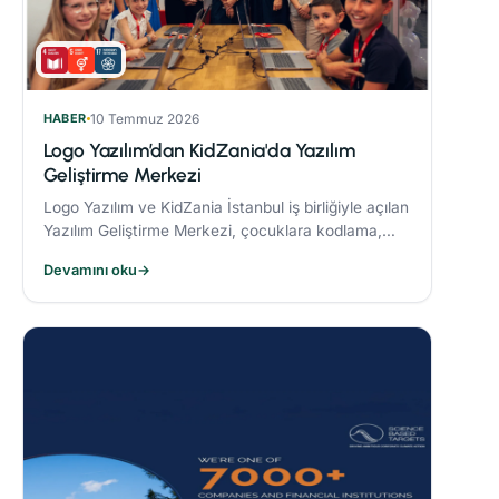
HABER
10 Temmuz 2026
Logo Yazılım’dan KidZania'da Yazılım
Geliştirme Merkezi
Logo Yazılım ve KidZania İstanbul iş birliğiyle açılan
Yazılım Geliştirme Merkezi, çocuklara kodlama,
algoritma oluşturma ve problem çözme becerileri
Devamını oku
→
kazandırmayı hedefliyor.