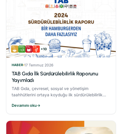
+10
HABER
17 Temmuz 2026
TAB Gıda İlk Sürdürülebilirlik Raporunu
Yayımladı
TAB Gıda, çevresel, sosyal ve yönetişim
taahhütlerini ortaya koyduğu ilk sürdürülebilirlik
raporunu yayımlayarak sürdürülebilirlik hedeflerine
Devamını oku
→
olan bağlılığını ortaya koydu.