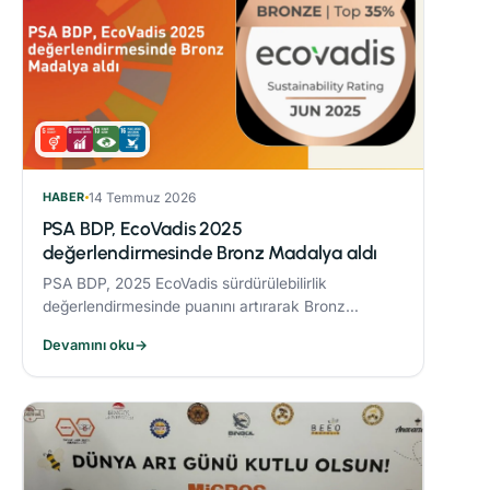
HABER
14 Temmuz 2026
PSA BDP, EcoVadis 2025
değerlendirmesinde Bronz Madalya aldı
PSA BDP, 2025 EcoVadis sürdürülebilirlik
değerlendirmesinde puanını artırarak Bronz
Madalya kazandı. Sektöründe ‘Advanced’
Devamını oku
→
seviyesine yükseldi ve karbon yönetiminde
‘Leader’ kategorisine yerleşti.