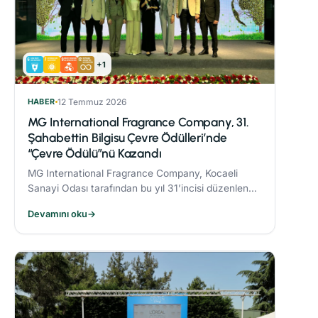
+1
HABER
12 Temmuz 2026
MG International Fragrance Company, 31.
Şahabettin Bilgisu Çevre Ödülleri’nde
“Çevre Ödülü”nü Kazandı
MG International Fragrance Company, Kocaeli
Sanayi Odası tarafından bu yıl 31’incisi düzenlenen
Şahabettin Bilgisu Çevre Ödülleri kapsamında,
Devamını oku
→
büyük ölçekli işletme kategorisinde "Çevre
Ödülü"nün sahibi oldu.