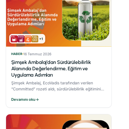
+1
HABER
16 Temmuz 2026
Şimşek Ambalaj’dan Sürdürülebilirlik
Alanında Değerlendirme, Eğitim ve
Uygulama Adımları
Şimşek Ambalaj, EcoVadis tarafından verilen
“Committed” rozeti aldı, sürdürülebilirlik eğitimini
zorunlu periyodik eğitim programına dahil etti ve
Devamını oku
→
Responsible® Faz-1 sürecini tamamlayarak
ambalaj sektöründe bir ilke imza attı.