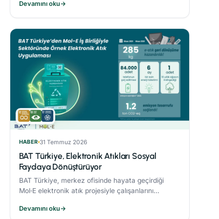
Devamını oku
→
sonucunda %21’lik azaltım sağladı.
HABER
31 Temmuz 2026
BAT Türkiye, Elektronik Atıkları Sosyal
Faydaya Dönüştürüyor
BAT Türkiye, merkez ofisinde hayata geçirdiği
Mol‑E elektronik atık projesiyle çalışanlarını
sürdürülebilirlik süreçlerine dahil ediyor.
Devamını oku
→