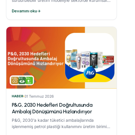
sürdürülebilir üretim modeliyle sektörde kurumsal
dönüşüme öncülük eden Alarko Tarım, kuruluşunun
Devamını oku
→
üçüncü yılında “Tarımda Kadın Gücü” hareketi
başlatıyor.
HABER
31 Temmuz 2026
P&G, 2030 Hedefleri Doğrultusunda
Ambalaj Dönüşümünü Hızlandırıyor
P&G, 2030’a kadar tüketici ambalajlarında
işlenmemiş petrol plastiği kullanımını üretim birimi
başına %50 azaltmaya yönelik çalışmaları