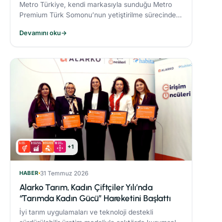
Metro Türkiye, kendi markasıyla sunduğu Metro
Premium Türk Somonu’nun yetiştirilme sürecinde
deniz ekosistemini koruyan yenilikçi bir yem modeli
Devamını oku
→
uyguluyor.
+1
HABER
31 Temmuz 2026
Alarko Tarım, Kadın Çiftçiler Yılı’nda
“Tarımda Kadın Gücü” Hareketini Başlattı
İyi tarım uygulamaları ve teknoloji destekli