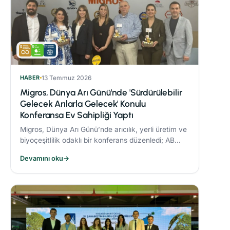
HABER
13 Temmuz 2026
Migros, Dünya Arı Günü'nde 'Sürdürülebilir
Gelecek Arılarla Gelecek' Konulu
Konferansa Ev Sahipliği Yaptı
Migros, Dünya Arı Günü’nde arıcılık, yerli üretim ve
biyoçeşitlilik odaklı bir konferans düzenledi; AB
Coğrafi İşaret tescilli Bingöl Balı, iklim değişikliği ve
Devamını oku
→
çevre dostu üretim konuları ele alındı.