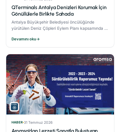
QTerminals Antalya Denizleri Korumak İçin
Gönüllülerle Birlikte Sahada
Antalya Büyükşehir Belediyesi öncülüğünde
yürütülen Deniz Çöpleri Eylem Planı kapsamında 11
ve 26 Nisan’da gerçekleştirilen deniz dibi temizliği
Devamını oku
→
etkinlikleri, çevre bilincinin artırılmasına önemli
katkı sağladı.
HABER
31 Temmuz 2026
Aromsa’dan Lezzeti Sanatla Buluşturan,