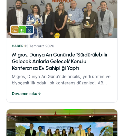
HABER
13 Temmuz 2026
Migros, Dünya Arı Günü'nde 'Sürdürülebilir
Gelecek Arılarla Gelecek' Konulu
Konferansa Ev Sahipliği Yaptı
Migros, Dünya Arı Günü’nde arıcılık, yerli üretim ve
biyoçeşitlilik odaklı bir konferans düzenledi; AB
Coğrafi İşaret tescilli Bingöl Balı, iklim değişikliği ve
Devamını oku
→
çevre dostu üretim konuları ele alındı.