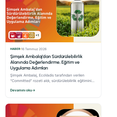
+1
HABER
16 Temmuz 2026
Şimşek Ambalaj’dan Sürdürülebilirlik
Alanında Değerlendirme, Eğitim ve
Uygulama Adımları
Şimşek Ambalaj, EcoVadis tarafından verilen
“Committed” rozeti aldı, sürdürülebilirlik eğitimini
zorunlu periyodik eğitim programına dahil etti ve
Devamını oku
→
Responsible® Faz-1 sürecini tamamlayarak
ambalaj sektöründe bir ilke imza attı.