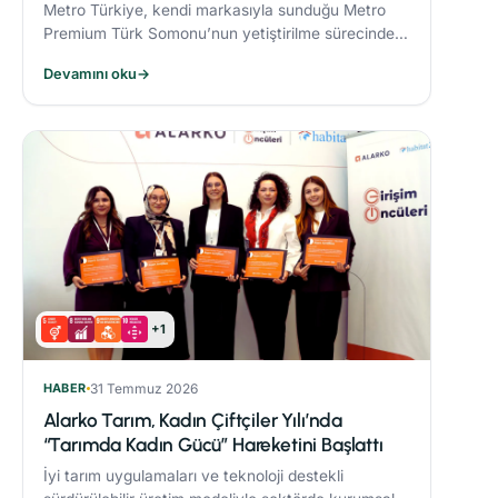
Metro Türkiye, kendi markasıyla sunduğu Metro
Premium Türk Somonu’nun yetiştirilme sürecinde
deniz ekosistemini koruyan yenilikçi bir yem modeli
Devamını oku
→
uyguluyor.
+1
HABER
31 Temmuz 2026
Alarko Tarım, Kadın Çiftçiler Yılı’nda
“Tarımda Kadın Gücü” Hareketini Başlattı
İyi tarım uygulamaları ve teknoloji destekli