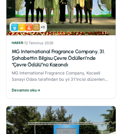
+1
HABER
12 Temmuz 2026
MG International Fragrance Company, 31.
Şahabettin Bilgisu Çevre Ödülleri’nde
“Çevre Ödülü”nü Kazandı
MG International Fragrance Company, Kocaeli
Sanayi Odası tarafından bu yıl 31’incisi düzenlenen
Şahabettin Bilgisu Çevre Ödülleri kapsamında,
Devamını oku
→
büyük ölçekli işletme kategorisinde "Çevre
Ödülü"nün sahibi oldu.