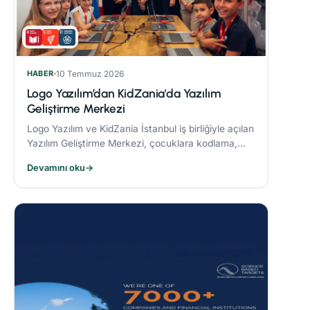
HABER
10 Temmuz 2026
Logo Yazılım’dan KidZania'da Yazılım
Geliştirme Merkezi
Logo Yazılım ve KidZania İstanbul iş birliğiyle açılan
Yazılım Geliştirme Merkezi, çocuklara kodlama,
algoritma oluşturma ve problem çözme becerileri
Devamını oku
→
kazandırmayı hedefliyor.