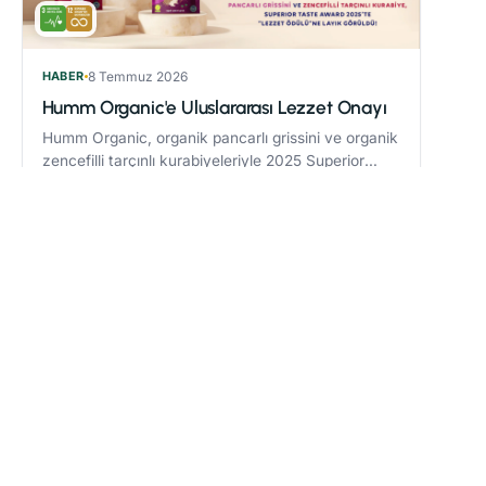
HABER
8 Temmuz 2026
Humm Organic'e Uluslararası Lezzet Onayı
Humm Organic, organik pancarlı grissini ve organik
zencefilli tarçınlı kurabiyeleriyle 2025 Superior
Taste Award’da “Lezzet Ödülü” kazandı.
Devamını oku
→