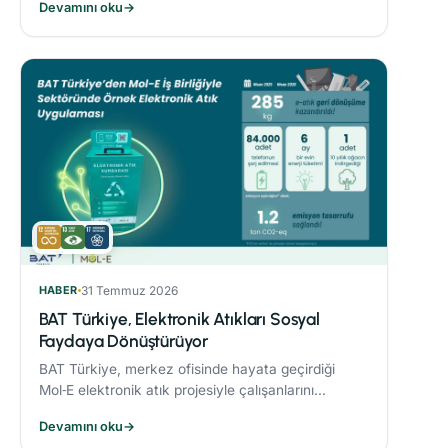
Devamını oku
→
sonucunda %21’lik azaltım sağladı.
HABER
31 Temmuz 2026
BAT Türkiye, Elektronik Atıkları Sosyal
Faydaya Dönüştürüyor
BAT Türkiye, merkez ofisinde hayata geçirdiği
Mol‑E elektronik atık projesiyle çalışanlarını
sürdürülebilirlik süreçlerine dahil ediyor.
Devamını oku
→