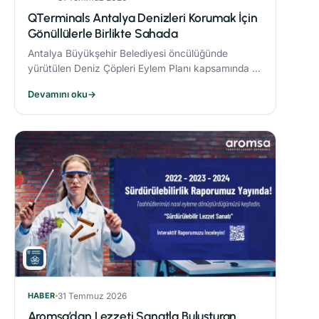
QTerminals Antalya Denizleri Korumak İçin
Gönüllülerle Birlikte Sahada
Antalya Büyükşehir Belediyesi öncülüğünde
yürütülen Deniz Çöpleri Eylem Planı kapsamında 11
ve 26 Nisan’da gerçekleştirilen deniz dibi temizliği
Devamını oku
→
etkinlikleri, çevre bilincinin artırılmasına önemli
katkı sağladı.
HABER
31 Temmuz 2026
Aromsa’dan Lezzeti Sanatla Buluşturan,