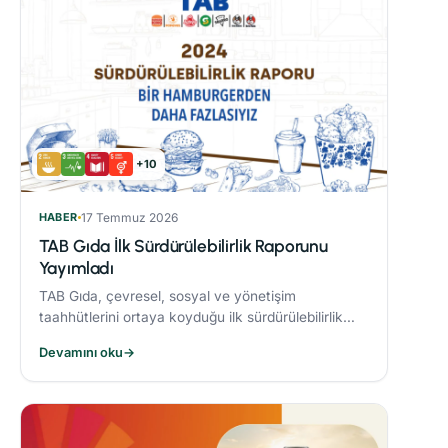
+10
HABER
17 Temmuz 2026
TAB Gıda İlk Sürdürülebilirlik Raporunu
Yayımladı
TAB Gıda, çevresel, sosyal ve yönetişim
taahhütlerini ortaya koyduğu ilk sürdürülebilirlik
raporunu yayımlayarak sürdürülebilirlik hedeflerine
Devamını oku
→
olan bağlılığını ortaya koydu.