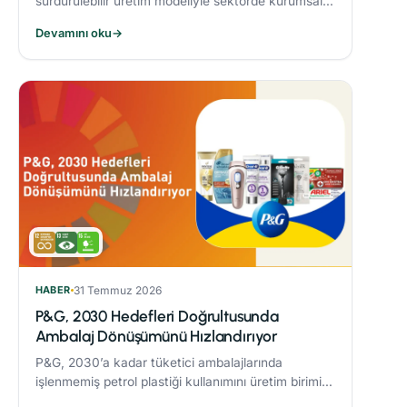
sürdürülebilir üretim modeliyle sektörde kurumsal
dönüşüme öncülük eden Alarko Tarım, kuruluşunun
Devamını oku
→
üçüncü yılında “Tarımda Kadın Gücü” hareketi
başlatıyor.
HABER
31 Temmuz 2026
P&G, 2030 Hedefleri Doğrultusunda
Ambalaj Dönüşümünü Hızlandırıyor
P&G, 2030’a kadar tüketici ambalajlarında
işlenmemiş petrol plastiği kullanımını üretim birimi
başına %50 azaltmaya yönelik çalışmaları