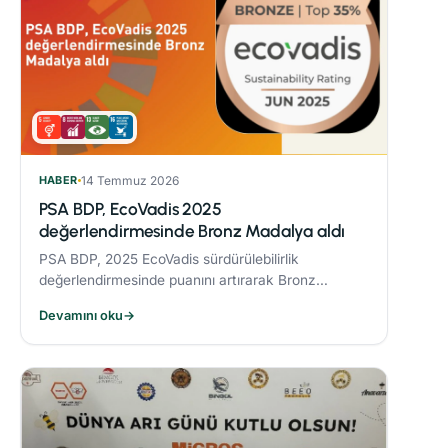
HABER
14 Temmuz 2026
PSA BDP, EcoVadis 2025
değerlendirmesinde Bronz Madalya aldı
PSA BDP, 2025 EcoVadis sürdürülebilirlik
değerlendirmesinde puanını artırarak Bronz
Madalya kazandı. Sektöründe ‘Advanced’
Devamını oku
→
seviyesine yükseldi ve karbon yönetiminde
‘Leader’ kategorisine yerleşti.