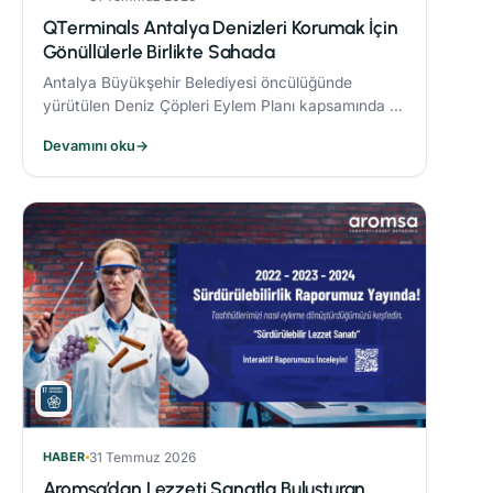
QTerminals Antalya Denizleri Korumak İçin
Gönüllülerle Birlikte Sahada
Antalya Büyükşehir Belediyesi öncülüğünde
yürütülen Deniz Çöpleri Eylem Planı kapsamında 11
ve 26 Nisan’da gerçekleştirilen deniz dibi temizliği
Devamını oku
→
etkinlikleri, çevre bilincinin artırılmasına önemli
katkı sağladı.
HABER
31 Temmuz 2026
Aromsa’dan Lezzeti Sanatla Buluşturan,