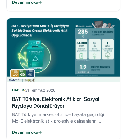
Devamını oku
→
sonucunda %21’lik azaltım sağladı.
HABER
31 Temmuz 2026
BAT Türkiye, Elektronik Atıkları Sosyal
Faydaya Dönüştürüyor
BAT Türkiye, merkez ofisinde hayata geçirdiği
Mol‑E elektronik atık projesiyle çalışanlarını
sürdürülebilirlik süreçlerine dahil ediyor.
Devamını oku
→