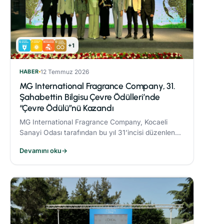
+1
HABER
12 Temmuz 2026
MG International Fragrance Company, 31.
Şahabettin Bilgisu Çevre Ödülleri’nde
“Çevre Ödülü”nü Kazandı
MG International Fragrance Company, Kocaeli
Sanayi Odası tarafından bu yıl 31’incisi düzenlenen
Şahabettin Bilgisu Çevre Ödülleri kapsamında,
Devamını oku
→
büyük ölçekli işletme kategorisinde "Çevre
Ödülü"nün sahibi oldu.