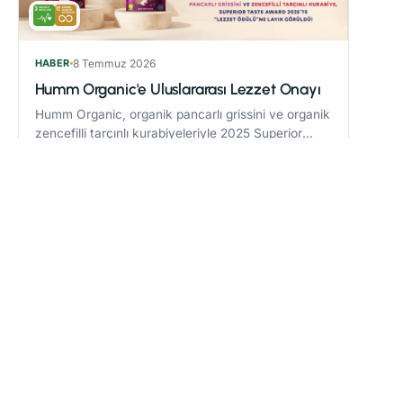
HABER
8 Temmuz 2026
Humm Organic'e Uluslararası Lezzet Onayı
Humm Organic, organik pancarlı grissini ve organik
zencefilli tarçınlı kurabiyeleriyle 2025 Superior
Taste Award’da “Lezzet Ödülü” kazandı.
Devamını oku
→