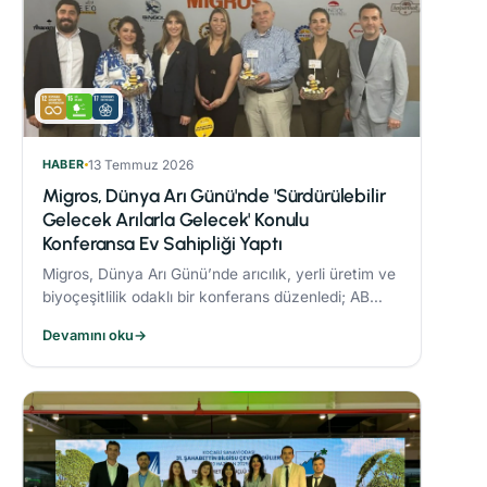
HABER
13 Temmuz 2026
Migros, Dünya Arı Günü'nde 'Sürdürülebilir
Gelecek Arılarla Gelecek' Konulu
Konferansa Ev Sahipliği Yaptı
Migros, Dünya Arı Günü’nde arıcılık, yerli üretim ve
biyoçeşitlilik odaklı bir konferans düzenledi; AB
Coğrafi İşaret tescilli Bingöl Balı, iklim değişikliği ve
Devamını oku
→
çevre dostu üretim konuları ele alındı.