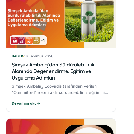
+1
HABER
16 Temmuz 2026
Şimşek Ambalaj’dan Sürdürülebilirlik
Alanında Değerlendirme, Eğitim ve
Uygulama Adımları
Şimşek Ambalaj, EcoVadis tarafından verilen
“Committed” rozeti aldı, sürdürülebilirlik eğitimini
zorunlu periyodik eğitim programına dahil etti ve
Devamını oku
→
Responsible® Faz-1 sürecini tamamlayarak
ambalaj sektöründe bir ilke imza attı.