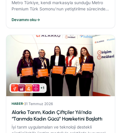
Metro Türkiye, kendi markasıyla sunduğu Metro
Premium Türk Somonu’nun yetiştirilme sürecinde
deniz ekosistemini koruyan yenilikçi bir yem modeli
Devamını oku
→
uyguluyor.
+1
HABER
31 Temmuz 2026
Alarko Tarım, Kadın Çiftçiler Yılı’nda
“Tarımda Kadın Gücü” Hareketini Başlattı
İyi tarım uygulamaları ve teknoloji destekli