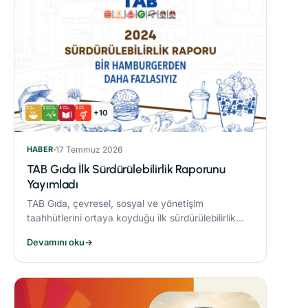
+10
HABER
17 Temmuz 2026
TAB Gıda İlk Sürdürülebilirlik Raporunu
Yayımladı
TAB Gıda, çevresel, sosyal ve yönetişim
taahhütlerini ortaya koyduğu ilk sürdürülebilirlik
raporunu yayımlayarak sürdürülebilirlik hedeflerine
Devamını oku
→
olan bağlılığını ortaya koydu.