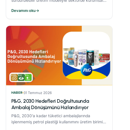
sürdürülebilir üretim modeliyle sektörde kurumsal
dönüşüme öncülük eden Alarko Tarım, kuruluşunun
Devamını oku
→
üçüncü yılında “Tarımda Kadın Gücü” hareketi
başlatıyor.
HABER
31 Temmuz 2026
P&G, 2030 Hedefleri Doğrultusunda
Ambalaj Dönüşümünü Hızlandırıyor
P&G, 2030’a kadar tüketici ambalajlarında
işlenmemiş petrol plastiği kullanımını üretim birimi
başına %50 azaltmaya yönelik çalışmaları