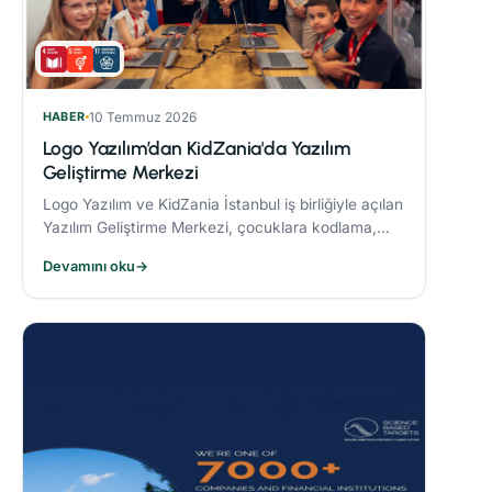
HABER
10 Temmuz 2026
Logo Yazılım’dan KidZania'da Yazılım
Geliştirme Merkezi
Logo Yazılım ve KidZania İstanbul iş birliğiyle açılan
Yazılım Geliştirme Merkezi, çocuklara kodlama,
algoritma oluşturma ve problem çözme becerileri
Devamını oku
→
kazandırmayı hedefliyor.