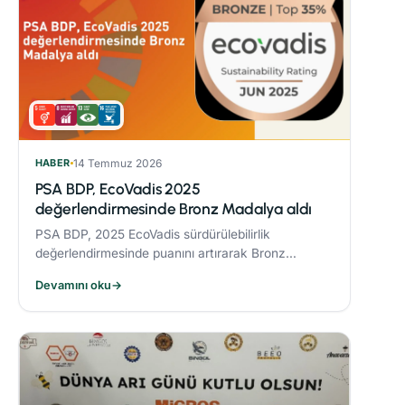
HABER
14 Temmuz 2026
PSA BDP, EcoVadis 2025
değerlendirmesinde Bronz Madalya aldı
PSA BDP, 2025 EcoVadis sürdürülebilirlik
değerlendirmesinde puanını artırarak Bronz
Madalya kazandı. Sektöründe ‘Advanced’
Devamını oku
→
seviyesine yükseldi ve karbon yönetiminde
‘Leader’ kategorisine yerleşti.