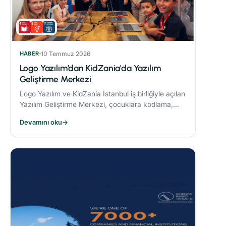
HABER
10 Temmuz 2026
Logo Yazılım’dan KidZania'da Yazılım
Geliştirme Merkezi
Logo Yazılım ve KidZania İstanbul iş birliğiyle açılan
Yazılım Geliştirme Merkezi, çocuklara kodlama,
algoritma oluşturma ve problem çözme becerileri
Devamını oku
→
kazandırmayı hedefliyor.