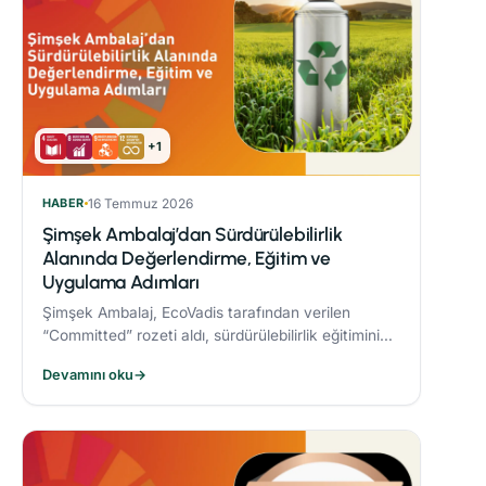
+1
HABER
16 Temmuz 2026
Şimşek Ambalaj’dan Sürdürülebilirlik
Alanında Değerlendirme, Eğitim ve
Uygulama Adımları
Şimşek Ambalaj, EcoVadis tarafından verilen
“Committed” rozeti aldı, sürdürülebilirlik eğitimini
zorunlu periyodik eğitim programına dahil etti ve
Devamını oku
→
Responsible® Faz-1 sürecini tamamlayarak
ambalaj sektöründe bir ilke imza attı.