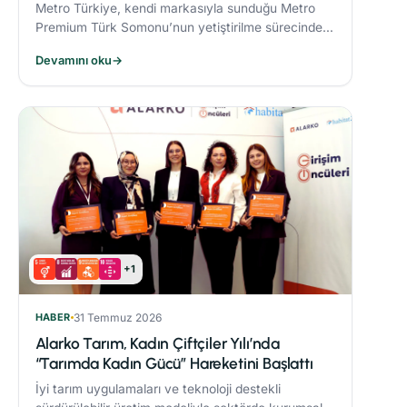
Metro Türkiye, kendi markasıyla sunduğu Metro
Premium Türk Somonu’nun yetiştirilme sürecinde
deniz ekosistemini koruyan yenilikçi bir yem modeli
Devamını oku
→
uyguluyor.
+1
HABER
31 Temmuz 2026
Alarko Tarım, Kadın Çiftçiler Yılı’nda
“Tarımda Kadın Gücü” Hareketini Başlattı
İyi tarım uygulamaları ve teknoloji destekli