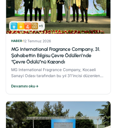
+1
HABER
12 Temmuz 2026
MG International Fragrance Company, 31.
Şahabettin Bilgisu Çevre Ödülleri’nde
“Çevre Ödülü”nü Kazandı
MG International Fragrance Company, Kocaeli
Sanayi Odası tarafından bu yıl 31’incisi düzenlenen
Şahabettin Bilgisu Çevre Ödülleri kapsamında,
Devamını oku
→
büyük ölçekli işletme kategorisinde "Çevre
Ödülü"nün sahibi oldu.