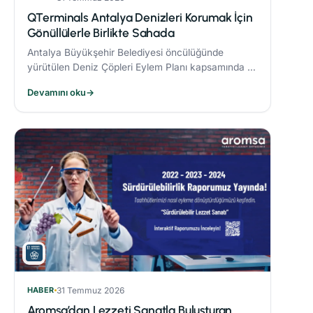
QTerminals Antalya Denizleri Korumak İçin
Gönüllülerle Birlikte Sahada
Antalya Büyükşehir Belediyesi öncülüğünde
yürütülen Deniz Çöpleri Eylem Planı kapsamında 11
ve 26 Nisan’da gerçekleştirilen deniz dibi temizliği
Devamını oku
→
etkinlikleri, çevre bilincinin artırılmasına önemli
katkı sağladı.
HABER
31 Temmuz 2026
Aromsa’dan Lezzeti Sanatla Buluşturan,