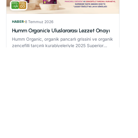
HABER
8 Temmuz 2026
Humm Organic'e Uluslararası Lezzet Onayı
Humm Organic, organik pancarlı grissini ve organik
zencefilli tarçınlı kurabiyeleriyle 2025 Superior
Taste Award’da “Lezzet Ödülü” kazandı.
Devamını oku
→