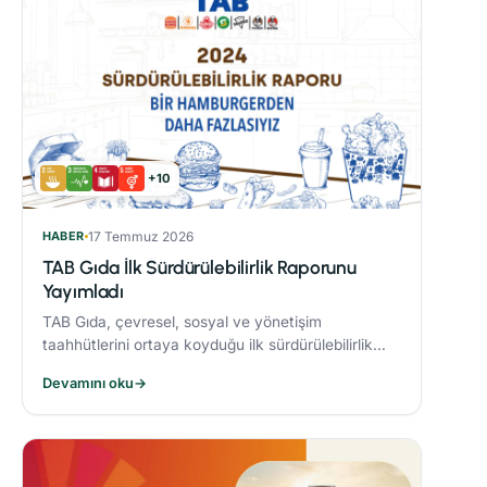
+10
HABER
17 Temmuz 2026
TAB Gıda İlk Sürdürülebilirlik Raporunu
Yayımladı
TAB Gıda, çevresel, sosyal ve yönetişim
taahhütlerini ortaya koyduğu ilk sürdürülebilirlik
raporunu yayımlayarak sürdürülebilirlik hedeflerine
Devamını oku
→
olan bağlılığını ortaya koydu.