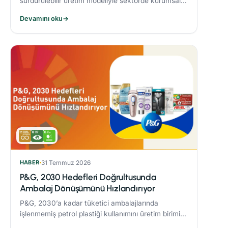
sürdürülebilir üretim modeliyle sektörde kurumsal
dönüşüme öncülük eden Alarko Tarım, kuruluşunun
Devamını oku
→
üçüncü yılında “Tarımda Kadın Gücü” hareketi
başlatıyor.
HABER
31 Temmuz 2026
P&G, 2030 Hedefleri Doğrultusunda
Ambalaj Dönüşümünü Hızlandırıyor
P&G, 2030’a kadar tüketici ambalajlarında
işlenmemiş petrol plastiği kullanımını üretim birimi
başına %50 azaltmaya yönelik çalışmaları