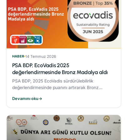
HABER
14 Temmuz 2026
PSA BDP, EcoVadis 2025
değerlendirmesinde Bronz Madalya aldı
PSA BDP, 2025 EcoVadis sürdürülebilirlik
değerlendirmesinde puanını artırarak Bronz
Madalya kazandı. Sektöründe ‘Advanced’
Devamını oku
→
seviyesine yükseldi ve karbon yönetiminde
‘Leader’ kategorisine yerleşti.