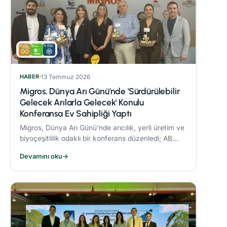
HABER
13 Temmuz 2026
Migros, Dünya Arı Günü'nde 'Sürdürülebilir
Gelecek Arılarla Gelecek' Konulu
Konferansa Ev Sahipliği Yaptı
Migros, Dünya Arı Günü’nde arıcılık, yerli üretim ve
biyoçeşitlilik odaklı bir konferans düzenledi; AB
Coğrafi İşaret tescilli Bingöl Balı, iklim değişikliği ve
Devamını oku
→
çevre dostu üretim konuları ele alındı.