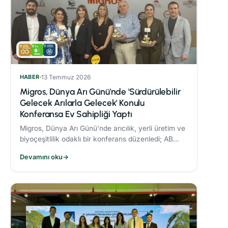
HABER
13 Temmuz 2026
Migros, Dünya Arı Günü'nde 'Sürdürülebilir
Gelecek Arılarla Gelecek' Konulu
Konferansa Ev Sahipliği Yaptı
Migros, Dünya Arı Günü’nde arıcılık, yerli üretim ve
biyoçeşitlilik odaklı bir konferans düzenledi; AB
Coğrafi İşaret tescilli Bingöl Balı, iklim değişikliği ve
Devamını oku
→
çevre dostu üretim konuları ele alındı.