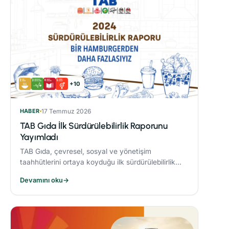
+10
HABER
17 Temmuz 2026
TAB Gıda İlk Sürdürülebilirlik Raporunu
Yayımladı
TAB Gıda, çevresel, sosyal ve yönetişim
taahhütlerini ortaya koyduğu ilk sürdürülebilirlik
raporunu yayımlayarak sürdürülebilirlik hedeflerine
Devamını oku
→
olan bağlılığını ortaya koydu.