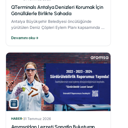
QTerminals Antalya Denizleri Korumak İçin
Gönüllülerle Birlikte Sahada
Antalya Büyükşehir Belediyesi öncülüğünde
yürütülen Deniz Çöpleri Eylem Planı kapsamında 11
ve 26 Nisan’da gerçekleştirilen deniz dibi temizliği
Devamını oku
→
etkinlikleri, çevre bilincinin artırılmasına önemli
katkı sağladı.
HABER
31 Temmuz 2026
Aromsa’dan Lezzeti Sanatla Buluşturan,