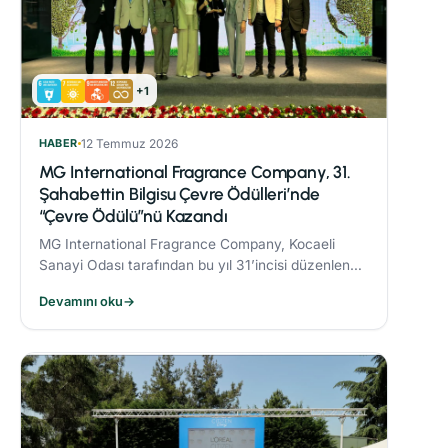
+1
HABER
12 Temmuz 2026
MG International Fragrance Company, 31.
Şahabettin Bilgisu Çevre Ödülleri’nde
“Çevre Ödülü”nü Kazandı
MG International Fragrance Company, Kocaeli
Sanayi Odası tarafından bu yıl 31’incisi düzenlenen
Şahabettin Bilgisu Çevre Ödülleri kapsamında,
Devamını oku
→
büyük ölçekli işletme kategorisinde "Çevre
Ödülü"nün sahibi oldu.