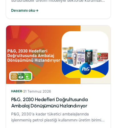
sürdürülebilir üretim modeliyle sektörde kurumsal
dönüşüme öncülük eden Alarko Tarım, kuruluşunun
Devamını oku
→
üçüncü yılında “Tarımda Kadın Gücü” hareketi
başlatıyor.
HABER
31 Temmuz 2026
P&G, 2030 Hedefleri Doğrultusunda
Ambalaj Dönüşümünü Hızlandırıyor
P&G, 2030’a kadar tüketici ambalajlarında
işlenmemiş petrol plastiği kullanımını üretim birimi
başına %50 azaltmaya yönelik çalışmaları