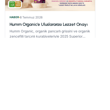
HABER
8 Temmuz 2026
Humm Organic'e Uluslararası Lezzet Onayı
Humm Organic, organik pancarlı grissini ve organik
zencefilli tarçınlı kurabiyeleriyle 2025 Superior
Taste Award’da “Lezzet Ödülü” kazandı.
Devamını oku
→