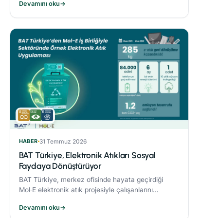
Devamını oku
→
sonucunda %21’lik azaltım sağladı.
HABER
31 Temmuz 2026
BAT Türkiye, Elektronik Atıkları Sosyal
Faydaya Dönüştürüyor
BAT Türkiye, merkez ofisinde hayata geçirdiği
Mol‑E elektronik atık projesiyle çalışanlarını
sürdürülebilirlik süreçlerine dahil ediyor.
Devamını oku
→