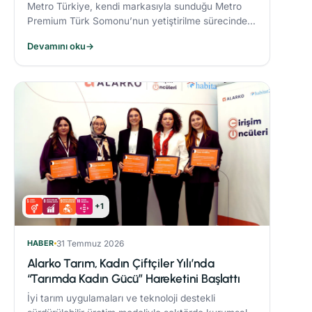
Metro Türkiye, kendi markasıyla sunduğu Metro
Premium Türk Somonu’nun yetiştirilme sürecinde
deniz ekosistemini koruyan yenilikçi bir yem modeli
Devamını oku
→
uyguluyor.
+1
HABER
31 Temmuz 2026
Alarko Tarım, Kadın Çiftçiler Yılı’nda
“Tarımda Kadın Gücü” Hareketini Başlattı
İyi tarım uygulamaları ve teknoloji destekli