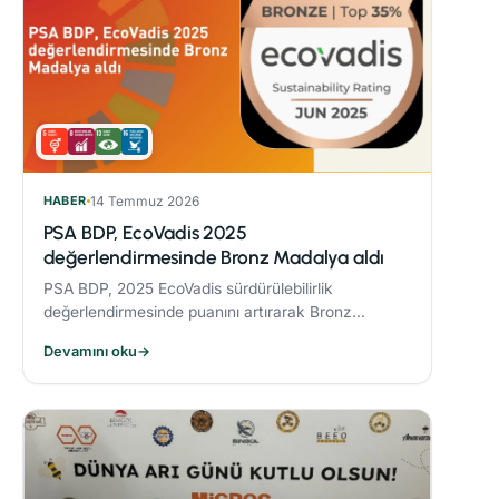
HABER
14 Temmuz 2026
PSA BDP, EcoVadis 2025
değerlendirmesinde Bronz Madalya aldı
PSA BDP, 2025 EcoVadis sürdürülebilirlik
değerlendirmesinde puanını artırarak Bronz
Madalya kazandı. Sektöründe ‘Advanced’
Devamını oku
→
seviyesine yükseldi ve karbon yönetiminde
‘Leader’ kategorisine yerleşti.