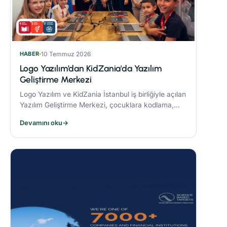
HABER
10 Temmuz 2026
Logo Yazılım’dan KidZania'da Yazılım
Geliştirme Merkezi
Logo Yazılım ve KidZania İstanbul iş birliğiyle açılan
Yazılım Geliştirme Merkezi, çocuklara kodlama,
algoritma oluşturma ve problem çözme becerileri
Devamını oku
→
kazandırmayı hedefliyor.