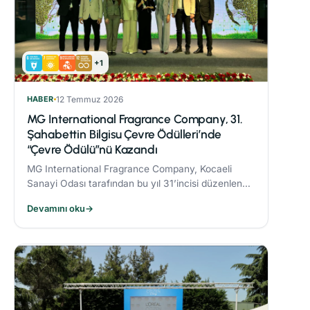
+1
HABER
12 Temmuz 2026
MG International Fragrance Company, 31.
Şahabettin Bilgisu Çevre Ödülleri’nde
“Çevre Ödülü”nü Kazandı
MG International Fragrance Company, Kocaeli
Sanayi Odası tarafından bu yıl 31’incisi düzenlenen
Şahabettin Bilgisu Çevre Ödülleri kapsamında,
Devamını oku
→
büyük ölçekli işletme kategorisinde "Çevre
Ödülü"nün sahibi oldu.