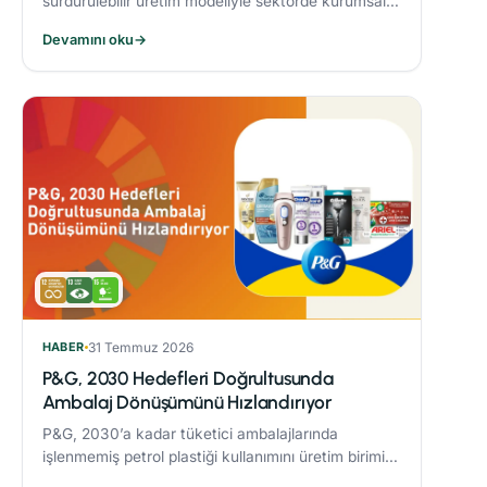
sürdürülebilir üretim modeliyle sektörde kurumsal
dönüşüme öncülük eden Alarko Tarım, kuruluşunun
Devamını oku
→
üçüncü yılında “Tarımda Kadın Gücü” hareketi
başlatıyor.
HABER
31 Temmuz 2026
P&G, 2030 Hedefleri Doğrultusunda
Ambalaj Dönüşümünü Hızlandırıyor
P&G, 2030’a kadar tüketici ambalajlarında
işlenmemiş petrol plastiği kullanımını üretim birimi
başına %50 azaltmaya yönelik çalışmaları