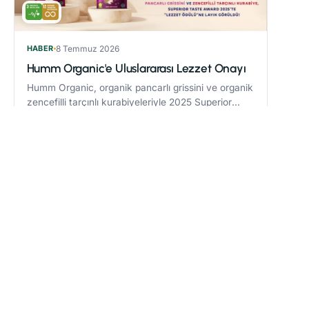
HABER
8 Temmuz 2026
Humm Organic'e Uluslararası Lezzet Onayı
Humm Organic, organik pancarlı grissini ve organik
zencefilli tarçınlı kurabiyeleriyle 2025 Superior
Taste Award’da “Lezzet Ödülü” kazandı.
Devamını oku
→