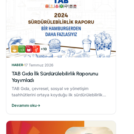
+10
HABER
17 Temmuz 2026
TAB Gıda İlk Sürdürülebilirlik Raporunu
Yayımladı
TAB Gıda, çevresel, sosyal ve yönetişim
taahhütlerini ortaya koyduğu ilk sürdürülebilirlik
raporunu yayımlayarak sürdürülebilirlik hedeflerine
Devamını oku
→
olan bağlılığını ortaya koydu.