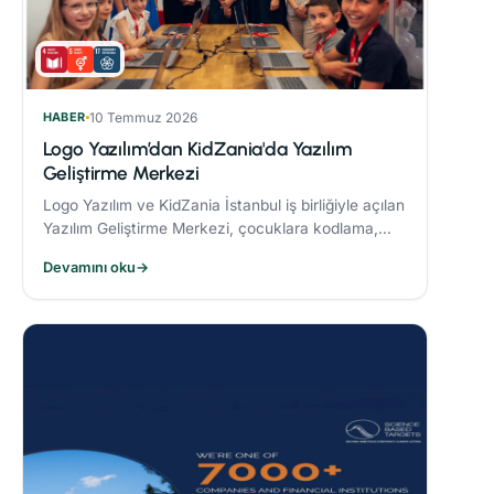
HABER
10 Temmuz 2026
Logo Yazılım’dan KidZania'da Yazılım
Geliştirme Merkezi
Logo Yazılım ve KidZania İstanbul iş birliğiyle açılan
Yazılım Geliştirme Merkezi, çocuklara kodlama,
algoritma oluşturma ve problem çözme becerileri
Devamını oku
→
kazandırmayı hedefliyor.