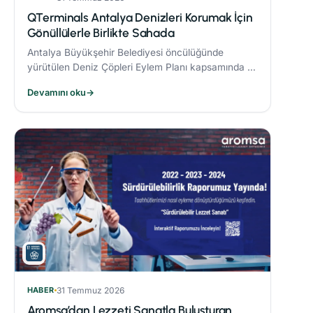
QTerminals Antalya Denizleri Korumak İçin
Gönüllülerle Birlikte Sahada
Antalya Büyükşehir Belediyesi öncülüğünde
yürütülen Deniz Çöpleri Eylem Planı kapsamında 11
ve 26 Nisan’da gerçekleştirilen deniz dibi temizliği
Devamını oku
→
etkinlikleri, çevre bilincinin artırılmasına önemli
katkı sağladı.
HABER
31 Temmuz 2026
Aromsa’dan Lezzeti Sanatla Buluşturan,