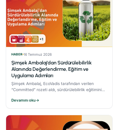
+1
HABER
16 Temmuz 2026
Şimşek Ambalaj’dan Sürdürülebilirlik
Alanında Değerlendirme, Eğitim ve
Uygulama Adımları
Şimşek Ambalaj, EcoVadis tarafından verilen
“Committed” rozeti aldı, sürdürülebilirlik eğitimini
zorunlu periyodik eğitim programına dahil etti ve
Devamını oku
→
Responsible® Faz-1 sürecini tamamlayarak
ambalaj sektöründe bir ilke imza attı.