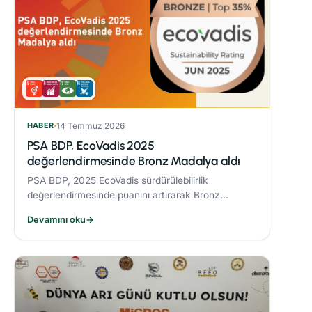
HABER
14 Temmuz 2026
PSA BDP, EcoVadis 2025
değerlendirmesinde Bronz Madalya aldı
PSA BDP, 2025 EcoVadis sürdürülebilirlik
değerlendirmesinde puanını artırarak Bronz
Madalya kazandı. Sektöründe ‘Advanced’
Devamını oku
→
seviyesine yükseldi ve karbon yönetiminde
‘Leader’ kategorisine yerleşti.