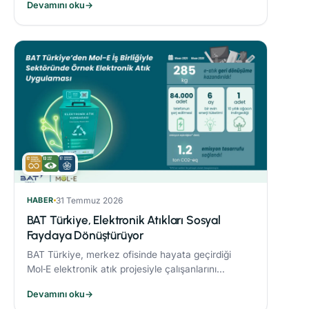
Devamını oku
→
sonucunda %21’lik azaltım sağladı.
HABER
31 Temmuz 2026
BAT Türkiye, Elektronik Atıkları Sosyal
Faydaya Dönüştürüyor
BAT Türkiye, merkez ofisinde hayata geçirdiği
Mol‑E elektronik atık projesiyle çalışanlarını
sürdürülebilirlik süreçlerine dahil ediyor.
Devamını oku
→