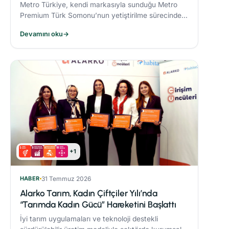
Metro Türkiye, kendi markasıyla sunduğu Metro
Premium Türk Somonu’nun yetiştirilme sürecinde
deniz ekosistemini koruyan yenilikçi bir yem modeli
Devamını oku
→
uyguluyor.
+1
HABER
31 Temmuz 2026
Alarko Tarım, Kadın Çiftçiler Yılı’nda
“Tarımda Kadın Gücü” Hareketini Başlattı
İyi tarım uygulamaları ve teknoloji destekli