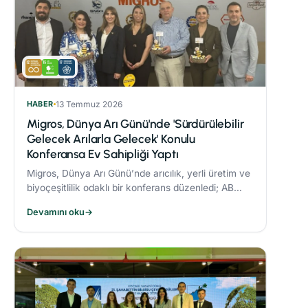
HABER
13 Temmuz 2026
Migros, Dünya Arı Günü'nde 'Sürdürülebilir
Gelecek Arılarla Gelecek' Konulu
Konferansa Ev Sahipliği Yaptı
Migros, Dünya Arı Günü’nde arıcılık, yerli üretim ve
biyoçeşitlilik odaklı bir konferans düzenledi; AB
Coğrafi İşaret tescilli Bingöl Balı, iklim değişikliği ve
Devamını oku
→
çevre dostu üretim konuları ele alındı.