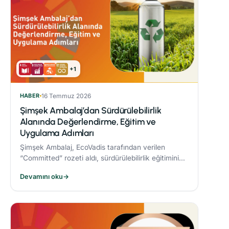
+1
HABER
16 Temmuz 2026
Şimşek Ambalaj’dan Sürdürülebilirlik
Alanında Değerlendirme, Eğitim ve
Uygulama Adımları
Şimşek Ambalaj, EcoVadis tarafından verilen
“Committed” rozeti aldı, sürdürülebilirlik eğitimini
zorunlu periyodik eğitim programına dahil etti ve
Devamını oku
→
Responsible® Faz-1 sürecini tamamlayarak
ambalaj sektöründe bir ilke imza attı.