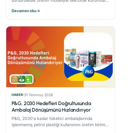
sürdürülebilir üretim modeliyle sektörde kurumsal
dönüşüme öncülük eden Alarko Tarım, kuruluşunun
Devamını oku
→
üçüncü yılında “Tarımda Kadın Gücü” hareketi
başlatıyor.
HABER
31 Temmuz 2026
P&G, 2030 Hedefleri Doğrultusunda
Ambalaj Dönüşümünü Hızlandırıyor
P&G, 2030’a kadar tüketici ambalajlarında
işlenmemiş petrol plastiği kullanımını üretim birimi
başına %50 azaltmaya yönelik çalışmaları