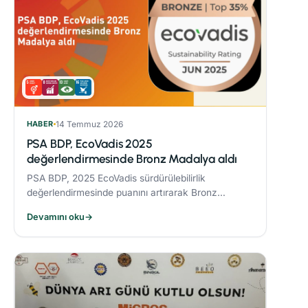
HABER
14 Temmuz 2026
PSA BDP, EcoVadis 2025
değerlendirmesinde Bronz Madalya aldı
PSA BDP, 2025 EcoVadis sürdürülebilirlik
değerlendirmesinde puanını artırarak Bronz
Madalya kazandı. Sektöründe ‘Advanced’
Devamını oku
→
seviyesine yükseldi ve karbon yönetiminde
‘Leader’ kategorisine yerleşti.