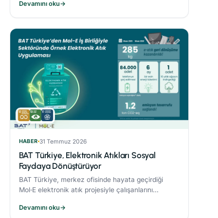
Devamını oku
→
sonucunda %21’lik azaltım sağladı.
HABER
31 Temmuz 2026
BAT Türkiye, Elektronik Atıkları Sosyal
Faydaya Dönüştürüyor
BAT Türkiye, merkez ofisinde hayata geçirdiği
Mol‑E elektronik atık projesiyle çalışanlarını
sürdürülebilirlik süreçlerine dahil ediyor.
Devamını oku
→