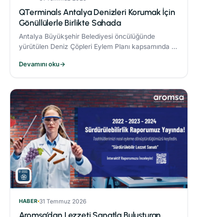
QTerminals Antalya Denizleri Korumak İçin
Gönüllülerle Birlikte Sahada
Antalya Büyükşehir Belediyesi öncülüğünde
yürütülen Deniz Çöpleri Eylem Planı kapsamında 11
ve 26 Nisan’da gerçekleştirilen deniz dibi temizliği
Devamını oku
→
etkinlikleri, çevre bilincinin artırılmasına önemli
katkı sağladı.
HABER
31 Temmuz 2026
Aromsa’dan Lezzeti Sanatla Buluşturan,