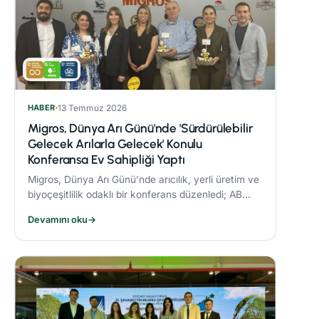
HABER
13 Temmuz 2026
Migros, Dünya Arı Günü'nde 'Sürdürülebilir
Gelecek Arılarla Gelecek' Konulu
Konferansa Ev Sahipliği Yaptı
Migros, Dünya Arı Günü’nde arıcılık, yerli üretim ve
biyoçeşitlilik odaklı bir konferans düzenledi; AB
Coğrafi İşaret tescilli Bingöl Balı, iklim değişikliği ve
Devamını oku
→
çevre dostu üretim konuları ele alındı.