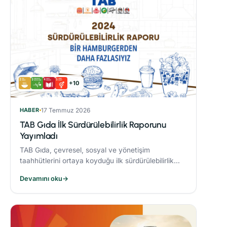
+10
HABER
17 Temmuz 2026
TAB Gıda İlk Sürdürülebilirlik Raporunu
Yayımladı
TAB Gıda, çevresel, sosyal ve yönetişim
taahhütlerini ortaya koyduğu ilk sürdürülebilirlik
raporunu yayımlayarak sürdürülebilirlik hedeflerine
Devamını oku
→
olan bağlılığını ortaya koydu.