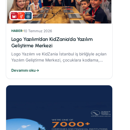
HABER
10 Temmuz 2026
Logo Yazılım’dan KidZania'da Yazılım
Geliştirme Merkezi
Logo Yazılım ve KidZania İstanbul iş birliğiyle açılan
Yazılım Geliştirme Merkezi, çocuklara kodlama,
algoritma oluşturma ve problem çözme becerileri
Devamını oku
→
kazandırmayı hedefliyor.