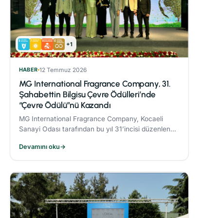
+1
HABER
12 Temmuz 2026
MG International Fragrance Company, 31.
Şahabettin Bilgisu Çevre Ödülleri’nde
“Çevre Ödülü”nü Kazandı
MG International Fragrance Company, Kocaeli
Sanayi Odası tarafından bu yıl 31’incisi düzenlenen
Şahabettin Bilgisu Çevre Ödülleri kapsamında,
Devamını oku
→
büyük ölçekli işletme kategorisinde "Çevre
Ödülü"nün sahibi oldu.