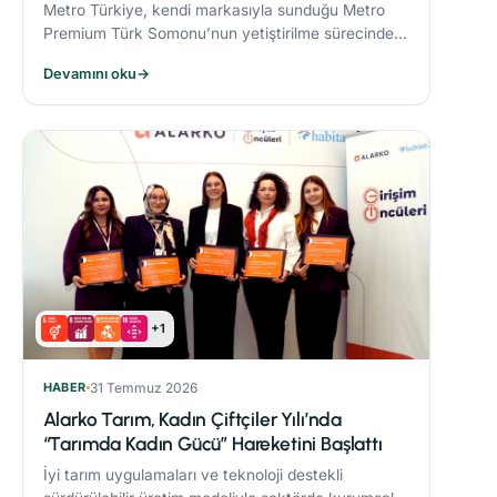
Metro Türkiye, kendi markasıyla sunduğu Metro
Premium Türk Somonu’nun yetiştirilme sürecinde
deniz ekosistemini koruyan yenilikçi bir yem modeli
Devamını oku
→
uyguluyor.
+1
HABER
31 Temmuz 2026
Alarko Tarım, Kadın Çiftçiler Yılı’nda
“Tarımda Kadın Gücü” Hareketini Başlattı
İyi tarım uygulamaları ve teknoloji destekli