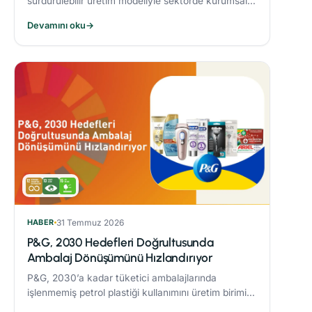
sürdürülebilir üretim modeliyle sektörde kurumsal
dönüşüme öncülük eden Alarko Tarım, kuruluşunun
Devamını oku
→
üçüncü yılında “Tarımda Kadın Gücü” hareketi
başlatıyor.
HABER
31 Temmuz 2026
P&G, 2030 Hedefleri Doğrultusunda
Ambalaj Dönüşümünü Hızlandırıyor
P&G, 2030’a kadar tüketici ambalajlarında
işlenmemiş petrol plastiği kullanımını üretim birimi
başına %50 azaltmaya yönelik çalışmaları