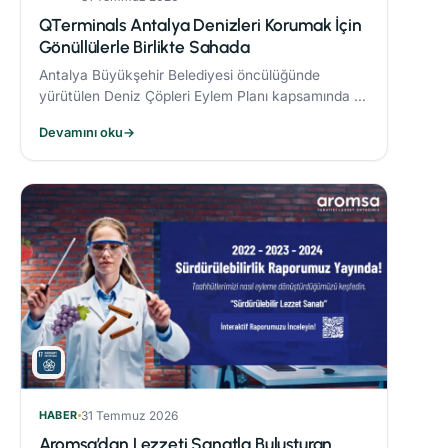
QTerminals Antalya Denizleri Korumak İçin
Gönüllülerle Birlikte Sahada
Antalya Büyükşehir Belediyesi öncülüğünde
yürütülen Deniz Çöpleri Eylem Planı kapsamında 11
ve 26 Nisan’da gerçekleştirilen deniz dibi temizliği
Devamını oku
→
etkinlikleri, çevre bilincinin artırılmasına önemli
katkı sağladı.
HABER
31 Temmuz 2026
Aromsa’dan Lezzeti Sanatla Buluşturan,