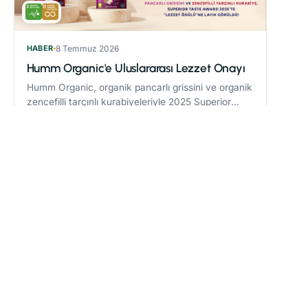
HABER
8 Temmuz 2026
Humm Organic'e Uluslararası Lezzet Onayı
Humm Organic, organik pancarlı grissini ve organik
zencefilli tarçınlı kurabiyeleriyle 2025 Superior
Taste Award’da “Lezzet Ödülü” kazandı.
Devamını oku
→