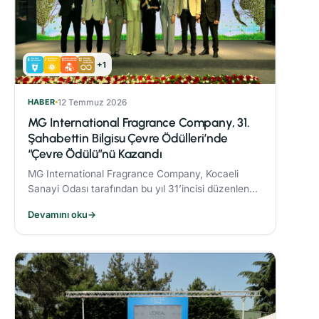
+1
HABER
12 Temmuz 2026
MG International Fragrance Company, 31.
Şahabettin Bilgisu Çevre Ödülleri’nde
“Çevre Ödülü”nü Kazandı
MG International Fragrance Company, Kocaeli
Sanayi Odası tarafından bu yıl 31’incisi düzenlenen
Şahabettin Bilgisu Çevre Ödülleri kapsamında,
Devamını oku
→
büyük ölçekli işletme kategorisinde "Çevre
Ödülü"nün sahibi oldu.