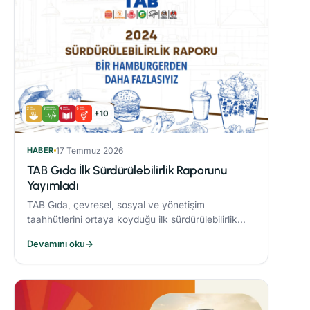
+10
HABER
17 Temmuz 2026
TAB Gıda İlk Sürdürülebilirlik Raporunu
Yayımladı
TAB Gıda, çevresel, sosyal ve yönetişim
taahhütlerini ortaya koyduğu ilk sürdürülebilirlik
raporunu yayımlayarak sürdürülebilirlik hedeflerine
Devamını oku
→
olan bağlılığını ortaya koydu.