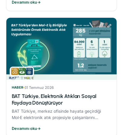
Devamını oku
→
sonucunda %21’lik azaltım sağladı.
HABER
31 Temmuz 2026
BAT Türkiye, Elektronik Atıkları Sosyal
Faydaya Dönüştürüyor
BAT Türkiye, merkez ofisinde hayata geçirdiği
Mol‑E elektronik atık projesiyle çalışanlarını
sürdürülebilirlik süreçlerine dahil ediyor.
Devamını oku
→