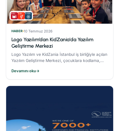
HABER
10 Temmuz 2026
Logo Yazılım’dan KidZania'da Yazılım
Geliştirme Merkezi
Logo Yazılım ve KidZania İstanbul iş birliğiyle açılan
Yazılım Geliştirme Merkezi, çocuklara kodlama,
algoritma oluşturma ve problem çözme becerileri
Devamını oku
→
kazandırmayı hedefliyor.