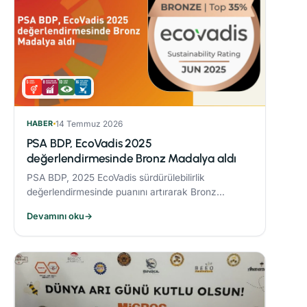
HABER
14 Temmuz 2026
PSA BDP, EcoVadis 2025
değerlendirmesinde Bronz Madalya aldı
PSA BDP, 2025 EcoVadis sürdürülebilirlik
değerlendirmesinde puanını artırarak Bronz
Madalya kazandı. Sektöründe ‘Advanced’
Devamını oku
→
seviyesine yükseldi ve karbon yönetiminde
‘Leader’ kategorisine yerleşti.