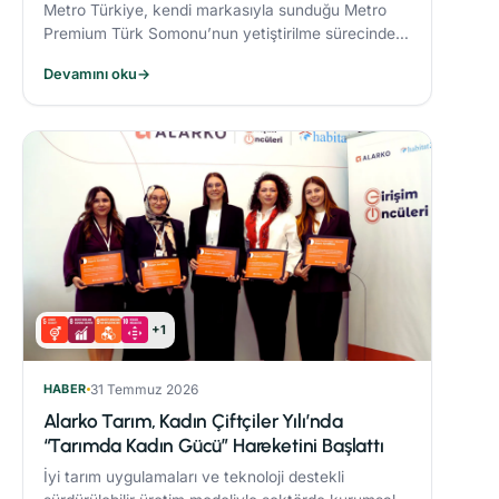
Metro Türkiye, kendi markasıyla sunduğu Metro
Premium Türk Somonu’nun yetiştirilme sürecinde
deniz ekosistemini koruyan yenilikçi bir yem modeli
Devamını oku
→
uyguluyor.
+1
HABER
31 Temmuz 2026
Alarko Tarım, Kadın Çiftçiler Yılı’nda
“Tarımda Kadın Gücü” Hareketini Başlattı
İyi tarım uygulamaları ve teknoloji destekli