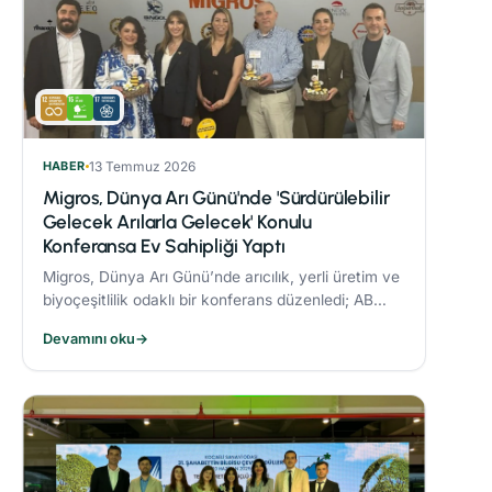
HABER
13 Temmuz 2026
Migros, Dünya Arı Günü'nde 'Sürdürülebilir
Gelecek Arılarla Gelecek' Konulu
Konferansa Ev Sahipliği Yaptı
Migros, Dünya Arı Günü’nde arıcılık, yerli üretim ve
biyoçeşitlilik odaklı bir konferans düzenledi; AB
Coğrafi İşaret tescilli Bingöl Balı, iklim değişikliği ve
Devamını oku
→
çevre dostu üretim konuları ele alındı.