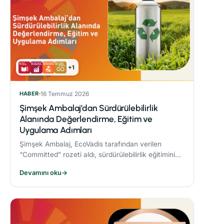
+1
HABER
16 Temmuz 2026
Şimşek Ambalaj’dan Sürdürülebilirlik
Alanında Değerlendirme, Eğitim ve
Uygulama Adımları
Şimşek Ambalaj, EcoVadis tarafından verilen
“Committed” rozeti aldı, sürdürülebilirlik eğitimini
zorunlu periyodik eğitim programına dahil etti ve
Devamını oku
→
Responsible® Faz-1 sürecini tamamlayarak
ambalaj sektöründe bir ilke imza attı.