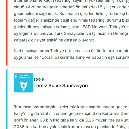
International ile kadın tedarikçi sayımızı yükseltmek için çalı
olduğu Avrupa bölgesinin hedefi önümüzdeki 5 yıl içerisinde ha
geçirmelerini sağlamak. Bu amaçla çeşitlendirilmiş tedarikçi hav
toplam değer analizinde çeşitlendirilmiş tedarikçi durumu bi
güçlendirmeyi misyon edinmiş olan LEAD Network Türkiye’nin 
üyeliğimiz bulunuyor. Türk Sanayicileri ve İş İnsanları Derneği
katılarak cinsiyet eşitliğine destek oluyoruz.
Kadın çalışan oranı Türkiye ortalamasının üstünde bulunan bir ş
uygulama ise “Çocuk bakımında anne ve babanın eşit sorumlulu
SDG 6
Temiz Su ve Sanitasyon
‘Kurumsal Vatandaşlık’ ilkelerimiz kapsamında hayata geçird
Fairy’nin gıda israfının önüne geçmek için Gıda Kurtarma Dern
israfı önlenen 63 bin kilo gıda ile yılda 3.26 milyar litre su 
7.036 ton karbon ayak izinin kurtarılması da planlandı. Fair