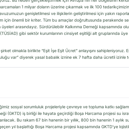
şıyoruz. Bu hedefi gerçekleştirmek için Avrupa’nın her bölgesinin kendi
rcamaları 1 milyar doların üzerine çıkarmak ve ilk 100 tedarikçimizin 
uzumuzun genişletilmesi ve ilişkilerin geliştirilmesi için yakın raporla
zim için önemli bir kriter. Tüm bu amaçlar doğrultusunda perakende se
üyeleri arasındayız. Sürdürülebilir Kalkınma Derneği kapsamında olu
 (TÜSİAD) gibi sektör kurumlarının cinsiyet eşitliği alt gruplarında üye
irket olmakla birlikte “Eşit İşe Eşit Ücret” anlayışını sahipleniyoruz. 
ğu var” diyerek yasal babalık iznine ek 7 hafta daha ücretli izinle t
iğimiz sosyal sorumluluk projeleriyle çevreye ve topluma katkı sağl
eği (GKTD) iş birliği ile hayata geçirdiği Boşa Harcama projesi su is
kurtarılacak. Bu rakam 67 bin hanenin bir yıllık, 800 bin hanenin 1 aylı
y, geçen yıl başlattığı Boşa Harcama projesi kapsamında GKTD’ye lojis