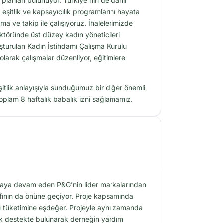
 planları bulunuyor. Türkiye’nin de dahil
eşitlik ve kapsayıcılık programlarını hayata
ma ve takip ile çalışıyoruz. İhalelerimizde
ktöründe üst düzey kadın yöneticileri
şturulan Kadın İstihdamı Çalışma Kurulu
 olarak çalışmalar düzenliyor, eğitimlere
Eşitlik anlayışıyla sunduğumuz bir diğer önemli
oplam 8 haftalık babalık izni sağlamamız.
amaya devam eden P&G’nin lider markalarından
rafının da önüne geçiyor. Proje kapsamında
k su tüketimine eşdeğer. Projeyle aynı zamanda
tik destekte bulunarak derneğin yardım