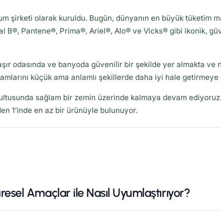
m şirketi olarak kuruldu. Bugün, dünyanın en büyük tüketim mall
l B®, Pantene®, Prima®, Ariel®, Alo® ve Vicks® gibi ikonik, gü
ır odasında ve banyoda güvenilir bir şekilde yer almakta ve n
amlarını küçük ama anlamlı şekillerde daha iyi hale getirmeye k
ultusunda sağlam bir zemin üzerinde kalmaya devam ediyoruz. 
en 1’inde en az bir ürünüyle bulunuyor.
resel Amaçlar ile Nasıl Uyumlaştırıyor?