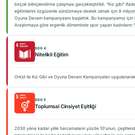
birçok bilinçlendirme çalışması gerçekleştirildi. “Kız gibi” i
eğitimlerini özgüvenle sürdürmeye destek olmak için 8 milyon
Oyuna Devam kampanyasını başlattık. Bu kampanyamız için IPS
Araştırmaya göre ergenlik döneminde spor yapan kadınların %77’
SDG 4
Nitelikli Eğitim
Orkid ile Kız Gibi ve Oyuna Devam Kampanyaları uygulanarak d
SDG 5
Toplumsal Cinsiyet Eşitliği
2030 yılına kadar yıllık harcamaların yüzde 10’unun, çeşitle