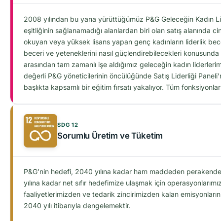
2008 yılından bu yana yürüttüğümüz P&G Geleceğin Kadın Lider
eşitliğinin sağlanamadığı alanlardan biri olan satış alanında c
okuyan veya yüksek lisans yapan genç kadınların liderlik beceri
beceri ve yeteneklerini nasıl güçlendirebilecekleri konusunda r
arasından tam zamanlı işe aldığımız geleceğin kadın liderlerimi
değerli P&G yöneticilerinin öncülüğünde Satış Liderliği Paneli’ni
başlıkta kapsamlı bir eğitim fırsatı yakalıyor. Tüm fonksiyonla
SDG 12
Sorumlu Üretim ve Tüketim
P&G'nin hedefi, 2040 yılına kadar ham maddeden perakendeciy
yılına kadar net sıfır hedefimize ulaşmak için operasyonları
faaliyetlerimizden ve tedarik zincirimizden kalan emisyonlar
2040 yılı itibarıyla dengelemektir.