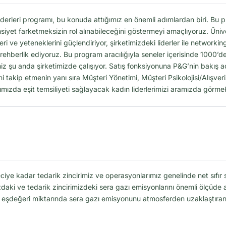
leri programı, bu konuda attığımız en önemli adımlardan biri. Bu pro
insiyet farketmeksizin rol alınabileceğini göstermeyi amaçlıyoruz. Üniv
 ve yeteneklerini güçlendiriyor, şirketimizdeki liderler ile networking 
ehberlik ediyoruz. Bu program aracılığıyla seneler içerisinde 1000’den 
z şu anda şirketimizde çalışıyor. Satış fonksiyonuna P&G’nin bakış açıs
 takip etmenin yanı sıra Müşteri Yönetimi, Müşteri Psikolojisi/Alışverişi
rımızda eşit temsiliyeti sağlayacak kadın liderlerimizi aramızda görmek
e kadar tedarik zincirimiz ve operasyonlarımız genelinde net sıfır
mızdaki ve tedarik zincirimizdeki sera gazı emisyonlarını önemli ölç
ın eşdeğeri miktarında sera gazı emisyonunu atmosferden uzaklaştıran