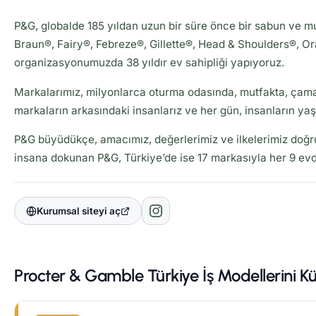
P&G, globalde 185 yıldan uzun bir süre önce bir sabun ve mu
Braun®, Fairy®, Febreze®, Gillette®, Head & Shoulders®, Ora
organizasyonumuzda 38 yıldır ev sahipliği yapıyoruz.
Markalarımız, milyonlarca oturma odasında, mutfakta, çamaş
markaların arkasındaki insanlarız ve her gün, insanların yaş
P&G büyüdükçe, amacımız, değerlerimiz ve ilkelerimiz doğr
insana dokunan P&G, Türkiye’de ise 17 markasıyla her 9 evd
Kurumsal siteyi aç
Procter & Gamble Türkiye İş Modellerini Kü