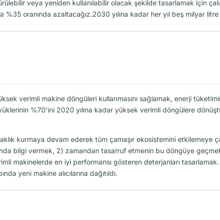
rülebilir veya yeniden kullanılabilir olacak şekilde tasarlamak için çal
ına %35 oranında azaltacağız.2030 yılına kadar her yıl beş milyar litr
üksek verimli makine döngüleri kullanmasını sağlamak, enerji tüketimini
ma yüklerinin %70'ini 2020 yılına kadar yüksek verimli döngülere dönü
taklık kurmaya devam ederek tüm çamaşır ekosistemini etkilemeye çalı
ında bilgi vermek, 2) zamandan tasarruf etmenin bu döngüye geçmek i
rimli makinelerde en iyi performansı gösteren deterjanları tasarlamak
ında yeni makine alıcılarına dağıtıldı.