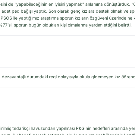
fadesini de “yapabileceğinin en iyisini yapmak” anlamına dönüştürdük.
 adet ped bağışı yaptık. Son olarak genç kızlara destek olmak ve spo
OS ile yaptığımız araştırma sporun kızların özgüveni üzerinde ne ka
si, sporun bugün oldukları kişi olmalarına yardım ettiğini belirtti.
ezavantajlı durumdaki regl dolayısıyla okula gidemeyen kız öğrenciler
ndirilmiş tedarikçi havuzundan yapılması P&G’nin hedefleri arasında y