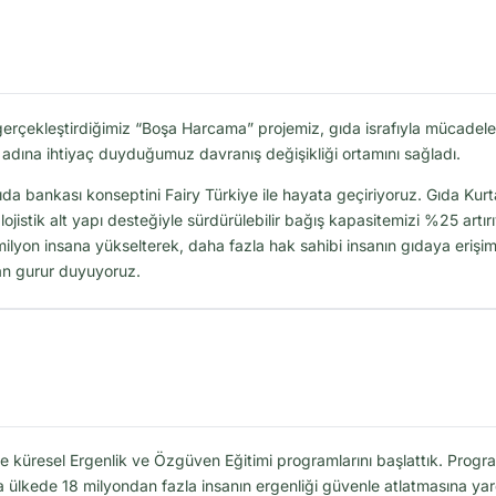
gerçekleştirdiğimiz “Boşa Harcama” projemiz, gıda israfıyla mücadelem
ı adına ihtiyaç duyduğumuz davranış değişikliği ortamını sağladı.
 gıda bankası konseptini Fairy Türkiye ile hayata geçiriyoruz. Gıda Ku
i lojistik alt yapı desteğiyle sürdürülebilir bağış kapasitemizi %25 ar
 milyon insana yükselterek, daha fazla hak sahibi insanın gıdaya eriş
tan gurur duyuyoruz.
e küresel Ergenlik ve Özgüven Eğitimi programlarını başlattık. Progr
la ülkede 18 milyondan fazla insanın ergenliği güvenle atlatmasına yar