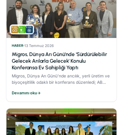
HABER
13 Temmuz 2026
Migros, Dünya Arı Günü'nde 'Sürdürülebilir
Gelecek Arılarla Gelecek' Konulu
Konferansa Ev Sahipliği Yaptı
Migros, Dünya Arı Günü’nde arıcılık, yerli üretim ve
biyoçeşitlilik odaklı bir konferans düzenledi; AB
Coğrafi İşaret tescilli Bingöl Balı, iklim değişikliği ve
Devamını oku
→
çevre dostu üretim konuları ele alındı.