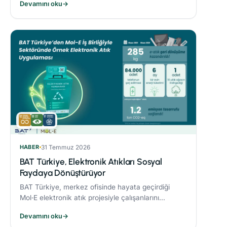
Devamını oku
→
sonucunda %21’lik azaltım sağladı.
HABER
31 Temmuz 2026
BAT Türkiye, Elektronik Atıkları Sosyal
Faydaya Dönüştürüyor
BAT Türkiye, merkez ofisinde hayata geçirdiği
Mol‑E elektronik atık projesiyle çalışanlarını
sürdürülebilirlik süreçlerine dahil ediyor.
Devamını oku
→