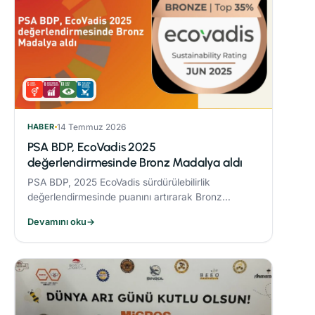
HABER
14 Temmuz 2026
PSA BDP, EcoVadis 2025
değerlendirmesinde Bronz Madalya aldı
PSA BDP, 2025 EcoVadis sürdürülebilirlik
değerlendirmesinde puanını artırarak Bronz
Madalya kazandı. Sektöründe ‘Advanced’
Devamını oku
→
seviyesine yükseldi ve karbon yönetiminde
‘Leader’ kategorisine yerleşti.