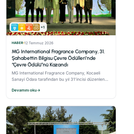
+1
HABER
12 Temmuz 2026
MG International Fragrance Company, 31.
Şahabettin Bilgisu Çevre Ödülleri’nde
“Çevre Ödülü”nü Kazandı
MG International Fragrance Company, Kocaeli
Sanayi Odası tarafından bu yıl 31’incisi düzenlenen
Şahabettin Bilgisu Çevre Ödülleri kapsamında,
Devamını oku
→
büyük ölçekli işletme kategorisinde "Çevre
Ödülü"nün sahibi oldu.