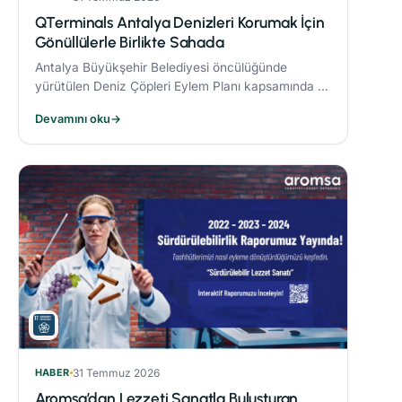
QTerminals Antalya Denizleri Korumak İçin
Gönüllülerle Birlikte Sahada
Antalya Büyükşehir Belediyesi öncülüğünde
yürütülen Deniz Çöpleri Eylem Planı kapsamında 11
ve 26 Nisan’da gerçekleştirilen deniz dibi temizliği
Devamını oku
→
etkinlikleri, çevre bilincinin artırılmasına önemli
katkı sağladı.
HABER
31 Temmuz 2026
Aromsa’dan Lezzeti Sanatla Buluşturan,