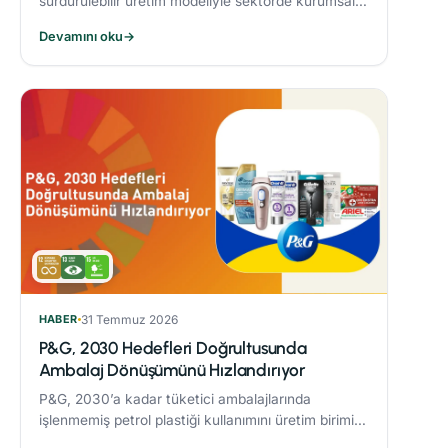
sürdürülebilir üretim modeliyle sektörde kurumsal
dönüşüme öncülük eden Alarko Tarım, kuruluşunun
Devamını oku
→
üçüncü yılında “Tarımda Kadın Gücü” hareketi
başlatıyor.
HABER
31 Temmuz 2026
P&G, 2030 Hedefleri Doğrultusunda
Ambalaj Dönüşümünü Hızlandırıyor
P&G, 2030’a kadar tüketici ambalajlarında
işlenmemiş petrol plastiği kullanımını üretim birimi
başına %50 azaltmaya yönelik çalışmaları