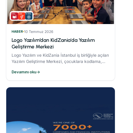
HABER
10 Temmuz 2026
Logo Yazılım’dan KidZania'da Yazılım
Geliştirme Merkezi
Logo Yazılım ve KidZania İstanbul iş birliğiyle açılan
Yazılım Geliştirme Merkezi, çocuklara kodlama,
algoritma oluşturma ve problem çözme becerileri
Devamını oku
→
kazandırmayı hedefliyor.