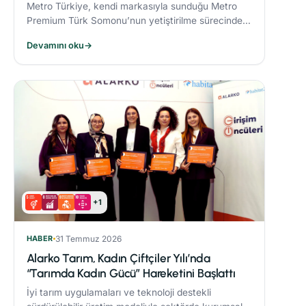
Metro Türkiye, kendi markasıyla sunduğu Metro
Premium Türk Somonu’nun yetiştirilme sürecinde
deniz ekosistemini koruyan yenilikçi bir yem modeli
Devamını oku
→
uyguluyor.
+1
HABER
31 Temmuz 2026
Alarko Tarım, Kadın Çiftçiler Yılı’nda
“Tarımda Kadın Gücü” Hareketini Başlattı
İyi tarım uygulamaları ve teknoloji destekli