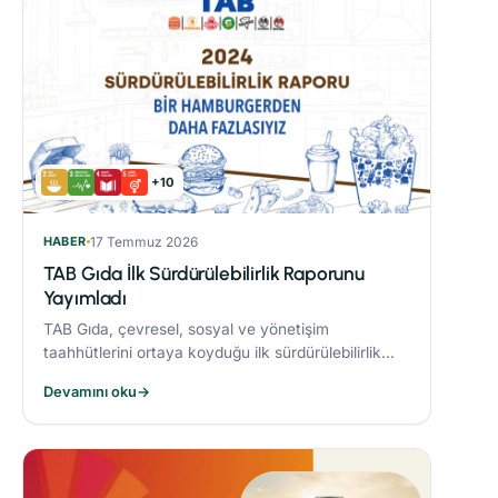
+10
HABER
17 Temmuz 2026
TAB Gıda İlk Sürdürülebilirlik Raporunu
Yayımladı
TAB Gıda, çevresel, sosyal ve yönetişim
taahhütlerini ortaya koyduğu ilk sürdürülebilirlik
raporunu yayımlayarak sürdürülebilirlik hedeflerine
Devamını oku
→
olan bağlılığını ortaya koydu.