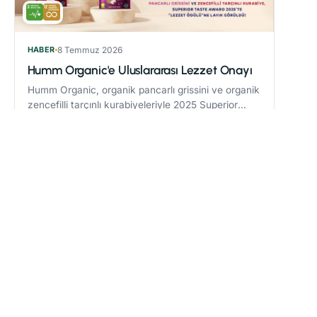
HABER
8 Temmuz 2026
Humm Organic'e Uluslararası Lezzet Onayı
Humm Organic, organik pancarlı grissini ve organik
zencefilli tarçınlı kurabiyeleriyle 2025 Superior
Taste Award’da “Lezzet Ödülü” kazandı.
Devamını oku
→