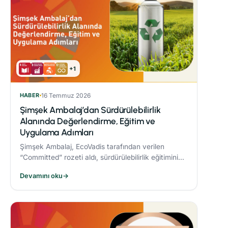
+1
HABER
16 Temmuz 2026
Şimşek Ambalaj’dan Sürdürülebilirlik
Alanında Değerlendirme, Eğitim ve
Uygulama Adımları
Şimşek Ambalaj, EcoVadis tarafından verilen
“Committed” rozeti aldı, sürdürülebilirlik eğitimini
zorunlu periyodik eğitim programına dahil etti ve
Devamını oku
→
Responsible® Faz-1 sürecini tamamlayarak
ambalaj sektöründe bir ilke imza attı.