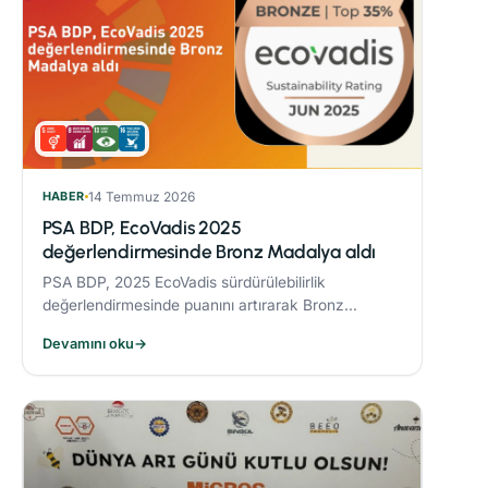
HABER
14 Temmuz 2026
PSA BDP, EcoVadis 2025
değerlendirmesinde Bronz Madalya aldı
PSA BDP, 2025 EcoVadis sürdürülebilirlik
değerlendirmesinde puanını artırarak Bronz
Madalya kazandı. Sektöründe ‘Advanced’
Devamını oku
→
seviyesine yükseldi ve karbon yönetiminde
‘Leader’ kategorisine yerleşti.