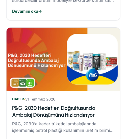
sürdürülebilir üretim modeliyle sektörde kurumsal
dönüşüme öncülük eden Alarko Tarım, kuruluşunun
Devamını oku
→
üçüncü yılında “Tarımda Kadın Gücü” hareketi
başlatıyor.
HABER
31 Temmuz 2026
P&G, 2030 Hedefleri Doğrultusunda
Ambalaj Dönüşümünü Hızlandırıyor
P&G, 2030’a kadar tüketici ambalajlarında
işlenmemiş petrol plastiği kullanımını üretim birimi
başına %50 azaltmaya yönelik çalışmaları