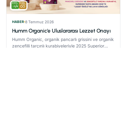
HABER
8 Temmuz 2026
Humm Organic'e Uluslararası Lezzet Onayı
Humm Organic, organik pancarlı grissini ve organik
zencefilli tarçınlı kurabiyeleriyle 2025 Superior
Taste Award’da “Lezzet Ödülü” kazandı.
Devamını oku
→