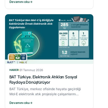
Devamını oku
→
sonucunda %21’lik azaltım sağladı.
HABER
31 Temmuz 2026
BAT Türkiye, Elektronik Atıkları Sosyal
Faydaya Dönüştürüyor
BAT Türkiye, merkez ofisinde hayata geçirdiği
Mol‑E elektronik atık projesiyle çalışanlarını
sürdürülebilirlik süreçlerine dahil ediyor.
Devamını oku
→