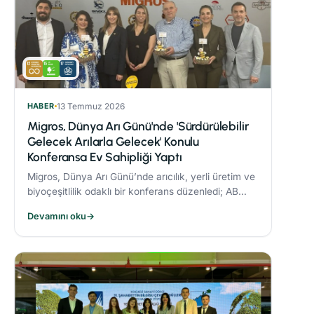
HABER
13 Temmuz 2026
Migros, Dünya Arı Günü'nde 'Sürdürülebilir
Gelecek Arılarla Gelecek' Konulu
Konferansa Ev Sahipliği Yaptı
Migros, Dünya Arı Günü’nde arıcılık, yerli üretim ve
biyoçeşitlilik odaklı bir konferans düzenledi; AB
Coğrafi İşaret tescilli Bingöl Balı, iklim değişikliği ve
Devamını oku
→
çevre dostu üretim konuları ele alındı.