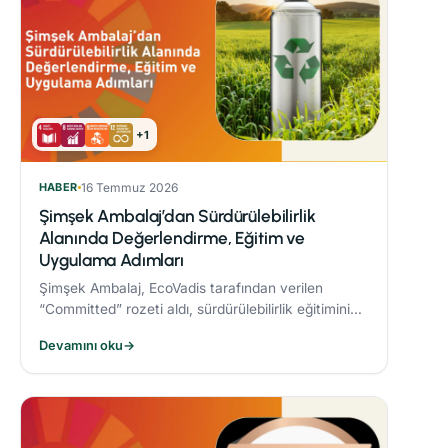
+1
HABER
16 Temmuz 2026
Şimşek Ambalaj’dan Sürdürülebilirlik
Alanında Değerlendirme, Eğitim ve
Uygulama Adımları
Şimşek Ambalaj, EcoVadis tarafından verilen
“Committed” rozeti aldı, sürdürülebilirlik eğitimini
zorunlu periyodik eğitim programına dahil etti ve
Devamını oku
→
Responsible® Faz-1 sürecini tamamlayarak
ambalaj sektöründe bir ilke imza attı.