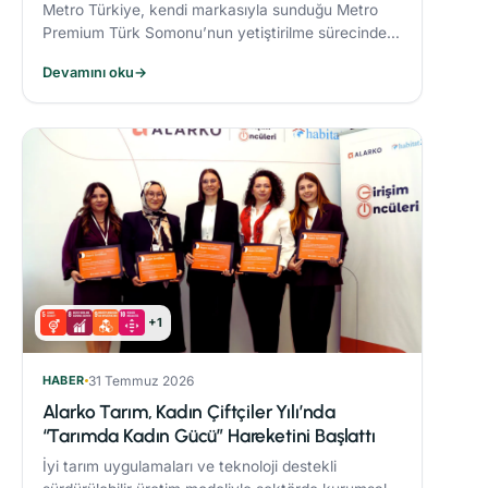
Metro Türkiye, kendi markasıyla sunduğu Metro
Premium Türk Somonu’nun yetiştirilme sürecinde
deniz ekosistemini koruyan yenilikçi bir yem modeli
Devamını oku
→
uyguluyor.
+1
HABER
31 Temmuz 2026
Alarko Tarım, Kadın Çiftçiler Yılı’nda
“Tarımda Kadın Gücü” Hareketini Başlattı
İyi tarım uygulamaları ve teknoloji destekli