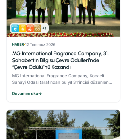
+1
HABER
12 Temmuz 2026
MG International Fragrance Company, 31.
Şahabettin Bilgisu Çevre Ödülleri’nde
“Çevre Ödülü”nü Kazandı
MG International Fragrance Company, Kocaeli
Sanayi Odası tarafından bu yıl 31’incisi düzenlenen
Şahabettin Bilgisu Çevre Ödülleri kapsamında,
Devamını oku
→
büyük ölçekli işletme kategorisinde "Çevre
Ödülü"nün sahibi oldu.