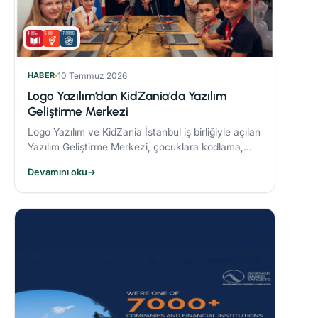
HABER
10 Temmuz 2026
Logo Yazılım’dan KidZania'da Yazılım
Geliştirme Merkezi
Logo Yazılım ve KidZania İstanbul iş birliğiyle açılan
Yazılım Geliştirme Merkezi, çocuklara kodlama,
algoritma oluşturma ve problem çözme becerileri
Devamını oku
→
kazandırmayı hedefliyor.