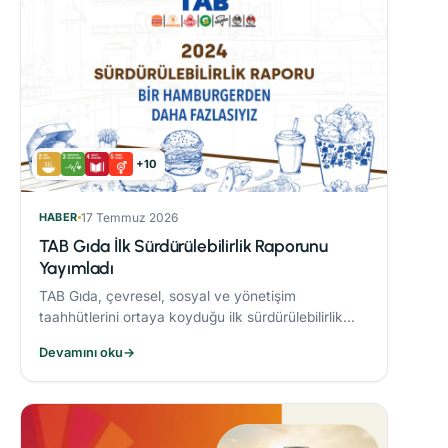
+10
HABER
17 Temmuz 2026
TAB Gıda İlk Sürdürülebilirlik Raporunu
Yayımladı
TAB Gıda, çevresel, sosyal ve yönetişim
taahhütlerini ortaya koyduğu ilk sürdürülebilirlik
raporunu yayımlayarak sürdürülebilirlik hedeflerine
Devamını oku
→
olan bağlılığını ortaya koydu.