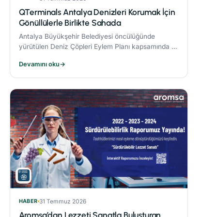
QTerminals Antalya Denizleri Korumak İçin
Gönüllülerle Birlikte Sahada
Antalya Büyükşehir Belediyesi öncülüğünde
yürütülen Deniz Çöpleri Eylem Planı kapsamında 11
ve 26 Nisan’da gerçekleştirilen deniz dibi temizliği
Devamını oku
→
etkinlikleri, çevre bilincinin artırılmasına önemli
katkı sağladı.
HABER
31 Temmuz 2026
Aromsa’dan Lezzeti Sanatla Buluşturan,