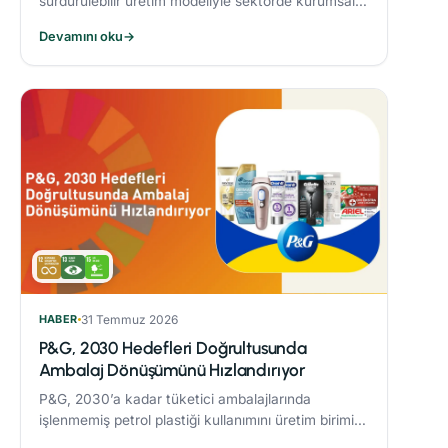
sürdürülebilir üretim modeliyle sektörde kurumsal
dönüşüme öncülük eden Alarko Tarım, kuruluşunun
Devamını oku
→
üçüncü yılında “Tarımda Kadın Gücü” hareketi
başlatıyor.
HABER
31 Temmuz 2026
P&G, 2030 Hedefleri Doğrultusunda
Ambalaj Dönüşümünü Hızlandırıyor
P&G, 2030’a kadar tüketici ambalajlarında
işlenmemiş petrol plastiği kullanımını üretim birimi
başına %50 azaltmaya yönelik çalışmaları