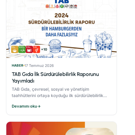
+10
HABER
17 Temmuz 2026
TAB Gıda İlk Sürdürülebilirlik Raporunu
Yayımladı
TAB Gıda, çevresel, sosyal ve yönetişim
taahhütlerini ortaya koyduğu ilk sürdürülebilirlik
raporunu yayımlayarak sürdürülebilirlik hedeflerine
Devamını oku
→
olan bağlılığını ortaya koydu.