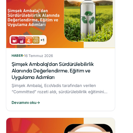
+1
HABER
16 Temmuz 2026
Şimşek Ambalaj’dan Sürdürülebilirlik
Alanında Değerlendirme, Eğitim ve
Uygulama Adımları
Şimşek Ambalaj, EcoVadis tarafından verilen
“Committed” rozeti aldı, sürdürülebilirlik eğitimini
zorunlu periyodik eğitim programına dahil etti ve
Devamını oku
→
Responsible® Faz-1 sürecini tamamlayarak
ambalaj sektöründe bir ilke imza attı.