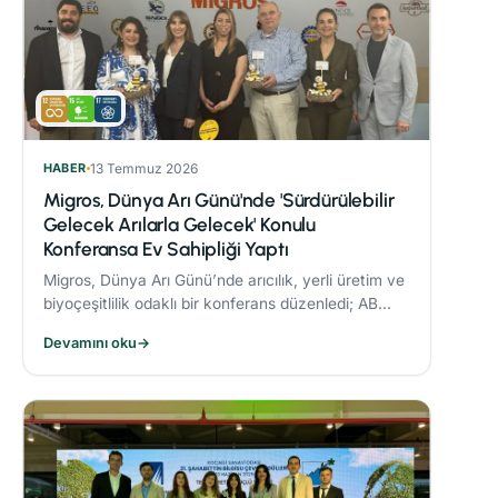
HABER
13 Temmuz 2026
Migros, Dünya Arı Günü'nde 'Sürdürülebilir
Gelecek Arılarla Gelecek' Konulu
Konferansa Ev Sahipliği Yaptı
Migros, Dünya Arı Günü’nde arıcılık, yerli üretim ve
biyoçeşitlilik odaklı bir konferans düzenledi; AB
Coğrafi İşaret tescilli Bingöl Balı, iklim değişikliği ve
Devamını oku
→
çevre dostu üretim konuları ele alındı.