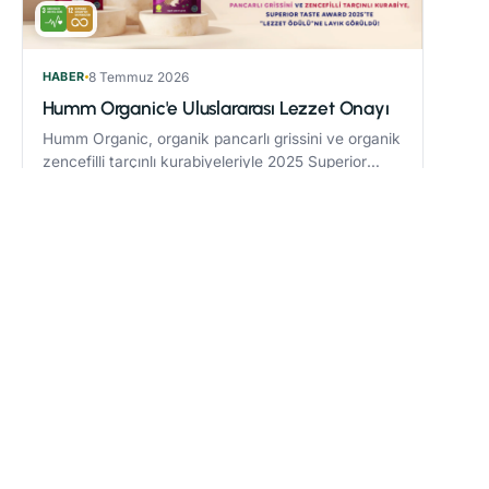
HABER
8 Temmuz 2026
Humm Organic'e Uluslararası Lezzet Onayı
Humm Organic, organik pancarlı grissini ve organik
zencefilli tarçınlı kurabiyeleriyle 2025 Superior
Taste Award’da “Lezzet Ödülü” kazandı.
Devamını oku
→