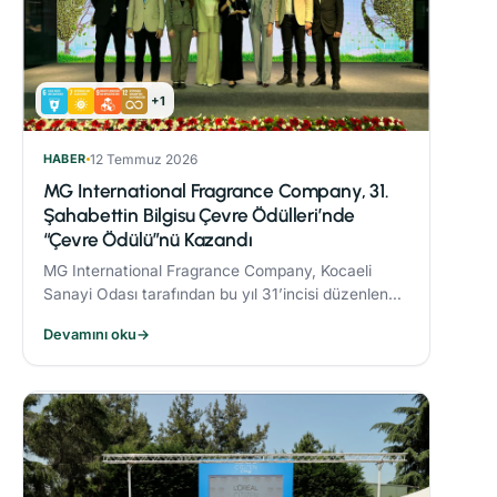
+1
HABER
12 Temmuz 2026
MG International Fragrance Company, 31.
Şahabettin Bilgisu Çevre Ödülleri’nde
“Çevre Ödülü”nü Kazandı
MG International Fragrance Company, Kocaeli
Sanayi Odası tarafından bu yıl 31’incisi düzenlenen
Şahabettin Bilgisu Çevre Ödülleri kapsamında,
Devamını oku
→
büyük ölçekli işletme kategorisinde "Çevre
Ödülü"nün sahibi oldu.