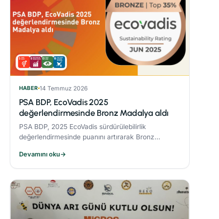
HABER
14 Temmuz 2026
PSA BDP, EcoVadis 2025
değerlendirmesinde Bronz Madalya aldı
PSA BDP, 2025 EcoVadis sürdürülebilirlik
değerlendirmesinde puanını artırarak Bronz
Madalya kazandı. Sektöründe ‘Advanced’
Devamını oku
→
seviyesine yükseldi ve karbon yönetiminde
‘Leader’ kategorisine yerleşti.