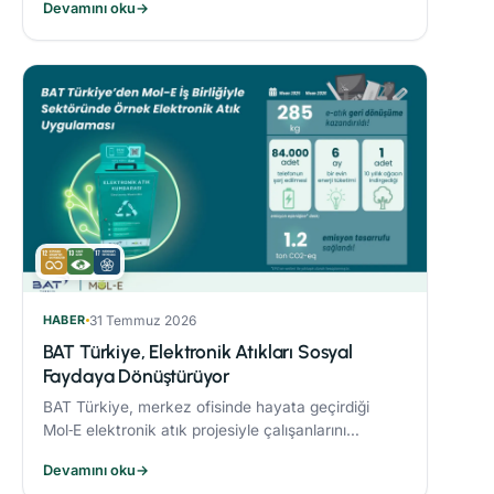
Devamını oku
→
sonucunda %21’lik azaltım sağladı.
HABER
31 Temmuz 2026
BAT Türkiye, Elektronik Atıkları Sosyal
Faydaya Dönüştürüyor
BAT Türkiye, merkez ofisinde hayata geçirdiği
Mol‑E elektronik atık projesiyle çalışanlarını
sürdürülebilirlik süreçlerine dahil ediyor.
Devamını oku
→