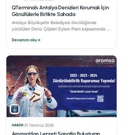
QTerminals Antalya Denizleri Korumak İçin
Gönüllülerle Birlikte Sahada
Antalya Büyükşehir Belediyesi öncülüğünde
yürütülen Deniz Çöpleri Eylem Planı kapsamında 11
ve 26 Nisan’da gerçekleştirilen deniz dibi temizliği
Devamını oku
→
etkinlikleri, çevre bilincinin artırılmasına önemli
katkı sağladı.
HABER
31 Temmuz 2026
Aromsa’dan Lezzeti Sanatla Buluşturan,