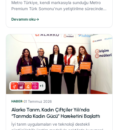
Metro Türkiye, kendi markasıyla sunduğu Metro
Premium Türk Somonu’nun yetiştirilme sürecinde
deniz ekosistemini koruyan yenilikçi bir yem modeli
Devamını oku
→
uyguluyor.
+1
HABER
31 Temmuz 2026
Alarko Tarım, Kadın Çiftçiler Yılı’nda
“Tarımda Kadın Gücü” Hareketini Başlattı
İyi tarım uygulamaları ve teknoloji destekli