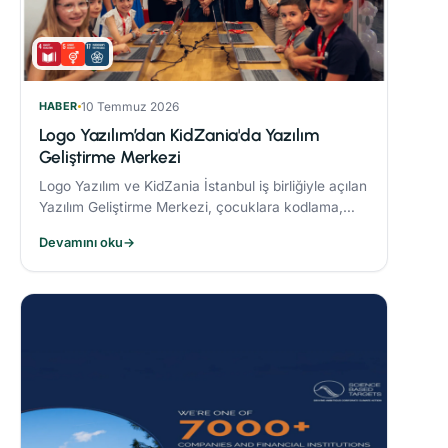
HABER
10 Temmuz 2026
Logo Yazılım’dan KidZania'da Yazılım
Geliştirme Merkezi
Logo Yazılım ve KidZania İstanbul iş birliğiyle açılan
Yazılım Geliştirme Merkezi, çocuklara kodlama,
algoritma oluşturma ve problem çözme becerileri
Devamını oku
→
kazandırmayı hedefliyor.