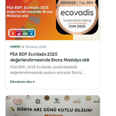
HABER
14 Temmuz 2026
PSA BDP, EcoVadis 2025
değerlendirmesinde Bronz Madalya aldı
PSA BDP, 2025 EcoVadis sürdürülebilirlik
değerlendirmesinde puanını artırarak Bronz
Madalya kazandı. Sektöründe ‘Advanced’
Devamını oku
→
seviyesine yükseldi ve karbon yönetiminde
‘Leader’ kategorisine yerleşti.