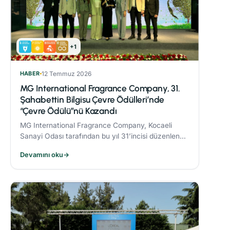
+1
HABER
12 Temmuz 2026
MG International Fragrance Company, 31.
Şahabettin Bilgisu Çevre Ödülleri’nde
“Çevre Ödülü”nü Kazandı
MG International Fragrance Company, Kocaeli
Sanayi Odası tarafından bu yıl 31’incisi düzenlenen
Şahabettin Bilgisu Çevre Ödülleri kapsamında,
Devamını oku
→
büyük ölçekli işletme kategorisinde "Çevre
Ödülü"nün sahibi oldu.