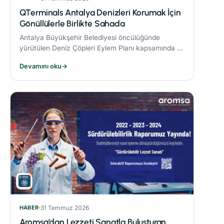
QTerminals Antalya Denizleri Korumak İçin
Gönüllülerle Birlikte Sahada
Antalya Büyükşehir Belediyesi öncülüğünde
yürütülen Deniz Çöpleri Eylem Planı kapsamında 11
ve 26 Nisan’da gerçekleştirilen deniz dibi temizliği
Devamını oku
→
etkinlikleri, çevre bilincinin artırılmasına önemli
katkı sağladı.
HABER
31 Temmuz 2026
Aromsa’dan Lezzeti Sanatla Buluşturan,