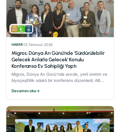
HABER
13 Temmuz 2026
Migros, Dünya Arı Günü'nde 'Sürdürülebilir
Gelecek Arılarla Gelecek' Konulu
Konferansa Ev Sahipliği Yaptı
Migros, Dünya Arı Günü’nde arıcılık, yerli üretim ve
biyoçeşitlilik odaklı bir konferans düzenledi; AB
Coğrafi İşaret tescilli Bingöl Balı, iklim değişikliği ve
Devamını oku
→
çevre dostu üretim konuları ele alındı.