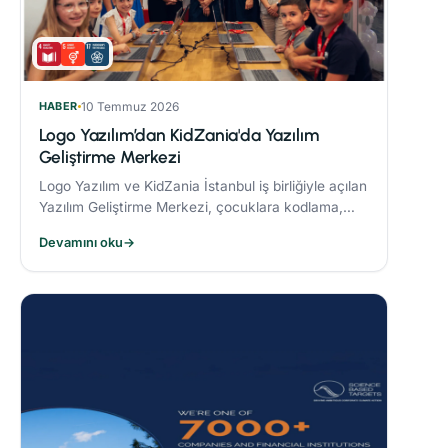
HABER
10 Temmuz 2026
Logo Yazılım’dan KidZania'da Yazılım
Geliştirme Merkezi
Logo Yazılım ve KidZania İstanbul iş birliğiyle açılan
Yazılım Geliştirme Merkezi, çocuklara kodlama,
algoritma oluşturma ve problem çözme becerileri
Devamını oku
→
kazandırmayı hedefliyor.