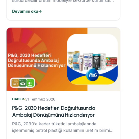
sürdürülebilir üretim modeliyle sektörde kurumsal
dönüşüme öncülük eden Alarko Tarım, kuruluşunun
Devamını oku
→
üçüncü yılında “Tarımda Kadın Gücü” hareketi
başlatıyor.
HABER
31 Temmuz 2026
P&G, 2030 Hedefleri Doğrultusunda
Ambalaj Dönüşümünü Hızlandırıyor
P&G, 2030’a kadar tüketici ambalajlarında
işlenmemiş petrol plastiği kullanımını üretim birimi
başına %50 azaltmaya yönelik çalışmaları