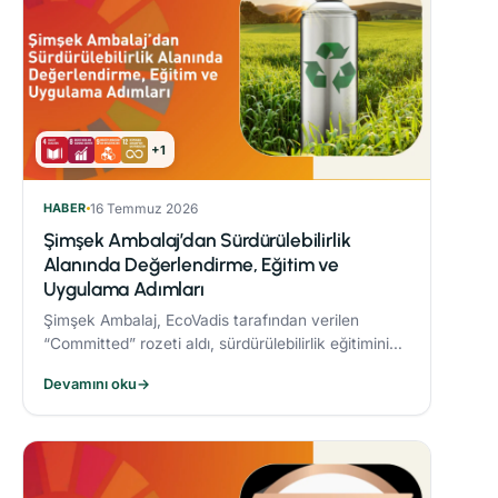
+1
HABER
16 Temmuz 2026
Şimşek Ambalaj’dan Sürdürülebilirlik
Alanında Değerlendirme, Eğitim ve
Uygulama Adımları
Şimşek Ambalaj, EcoVadis tarafından verilen
“Committed” rozeti aldı, sürdürülebilirlik eğitimini
zorunlu periyodik eğitim programına dahil etti ve
Devamını oku
→
Responsible® Faz-1 sürecini tamamlayarak
ambalaj sektöründe bir ilke imza attı.