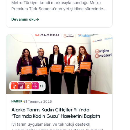
Metro Türkiye, kendi markasıyla sunduğu Metro
Premium Türk Somonu’nun yetiştirilme sürecinde
deniz ekosistemini koruyan yenilikçi bir yem modeli
Devamını oku
→
uyguluyor.
+1
HABER
31 Temmuz 2026
Alarko Tarım, Kadın Çiftçiler Yılı’nda
“Tarımda Kadın Gücü” Hareketini Başlattı
İyi tarım uygulamaları ve teknoloji destekli