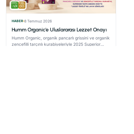
HABER
8 Temmuz 2026
Humm Organic'e Uluslararası Lezzet Onayı
Humm Organic, organik pancarlı grissini ve organik
zencefilli tarçınlı kurabiyeleriyle 2025 Superior
Taste Award’da “Lezzet Ödülü” kazandı.
Devamını oku
→