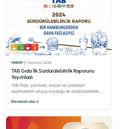
+10
HABER
17 Temmuz 2026
TAB Gıda İlk Sürdürülebilirlik Raporunu
Yayımladı
TAB Gıda, çevresel, sosyal ve yönetişim
taahhütlerini ortaya koyduğu ilk sürdürülebilirlik
raporunu yayımlayarak sürdürülebilirlik hedeflerine
Devamını oku
→
olan bağlılığını ortaya koydu.