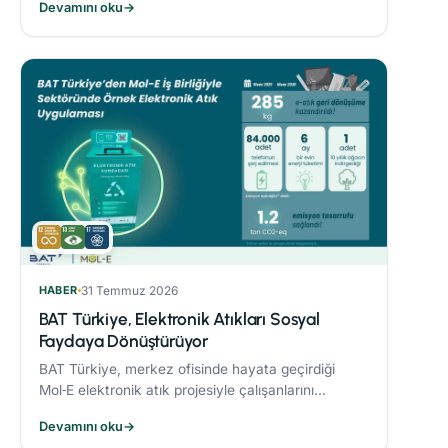
Devamını oku
→
sonucunda %21’lik azaltım sağladı.
HABER
31 Temmuz 2026
BAT Türkiye, Elektronik Atıkları Sosyal
Faydaya Dönüştürüyor
BAT Türkiye, merkez ofisinde hayata geçirdiği
Mol‑E elektronik atık projesiyle çalışanlarını
sürdürülebilirlik süreçlerine dahil ediyor.
Devamını oku
→